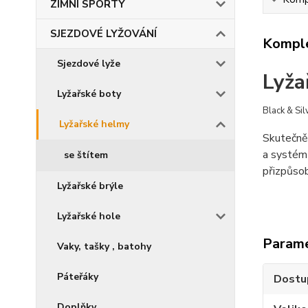
ZIMNÍ SPORTY
SJEZDOVÉ LYŽOVÁNÍ
Komple
Sjezdové lyže
Lyža
Lyžařské boty
Black & Sil
Lyžařské helmy
Skutečně
a systém 
se štítem
přizpůsob
Lyžařské brýle
Lyžařské hole
Param
Vaky, tašky , batohy
Páteřáky
Dostu
Doplňky