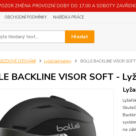
POZOR ZMĚNA PROVOZNÍ DOBY DO 17,00 A SOBOTY ZAVŘENO
OBCHODNÍ PODMÍNKY
NABÍDKA PRÁCE
Hledat
SJEZDOVÉ LYŽOVÁNÍ
Lyžařské helmy
BOLLE BACKLINE VISOR SOFT - 
E BACKLINE VISOR SOFT - Lyžař
Lyža
Lyžařs
Skuteč
Backli
systém 
na zákl