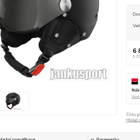
Dos
Vel
6 
5 7
Nák
Více
Číslo p
Hlídat 
etní specifikace
Parametry