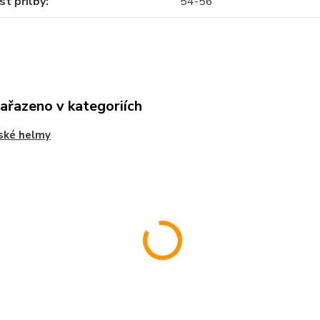
st přilby
54-56
zařazeno v kategoriích
ské helmy