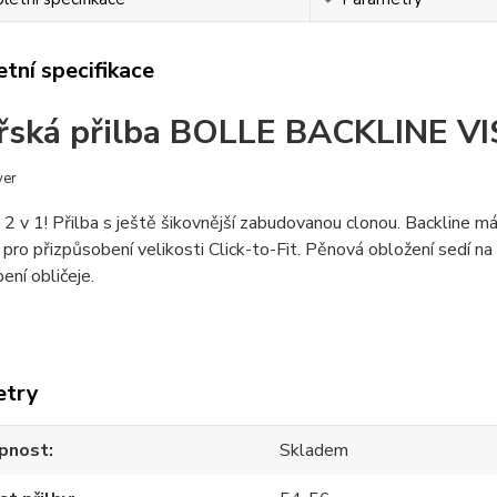
tní specifikace
řská přilba BOLLE BACKLINE 
ver
 2 v 1!
Přilba s ještě šikovnější zabudovanou clonou.
Backline má 
pro přizpůsobení velikosti Click-to-Fit.
Pěnová obložení sedí na z
ení obličeje.
etry
pnost
Skladem