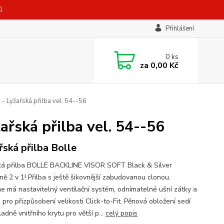
.
Přihlášení
0
ks
za
0,00 Kč
Lyžařská přilba vel. 54--56
ská přilba vel. 54--56
řská přilba Bolle
ká přilba BOLLE BACKLINE VISOR SOFT Black & Silver
ně 2 v 1! Přilba s ještě šikovnější zabudovanou clonou.
ne má nastavitelný ventilační systém, odnímatelné ušní zátky a
pro přizpůsobení velikosti Click-to-Fit. Pěnová obložení sedí
adně vnitřního krytu pro větší p...
celý popis