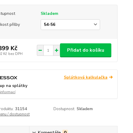
tupnost
Skladem
ikost přilby
899 Kč
Přidat do košíku
02 Kč
bez DPH
Splátková kalkulačka
up na splátky
 informací
roduktu:
31154
Dostupnost:
Skladem
cenu / dostupnost
Komentáře
0