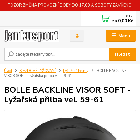
POZOR ZMĚNA PROVOZNÍ DOBY DO 17,00 A SOBOTY ZAVŘENO.
0
ks
za
0,00 Kč
Menu
Hledat
Úvod
SJEZDOVÉ LYŽOVÁNÍ
Lyžařské helmy
BOLLE BACKLINE
VISOR SOFT - Lyžařská přilba vel. 59-61
BOLLE BACKLINE VISOR SOFT -
Lyžařská přilba vel. 59-61