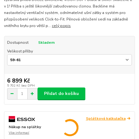
v 1! Přilba s ještě šikovnější zabudovanou clonou. Backline má
nastavitelný ventilační systém, odnímatelné ušní zátky a systém pro
přizpůsobení velikosti Click-to-Fit. Pěnová obložení sedí na základně
vnitřního krytu pro větší p...
celý popis
Dostupnost
Skladem
Velikost přilby
6 899 Kč
5 702 Kč
bez DPH
Přidat do košíku
Splátková kalkulačka
Nákup na splátky
Více informací