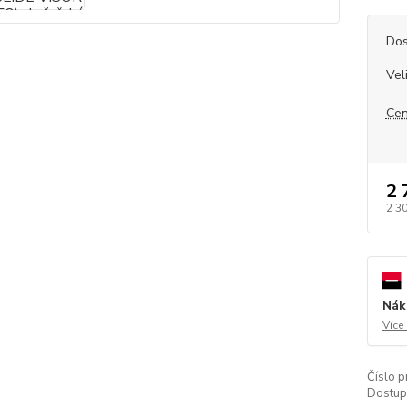
Dos
Vel
Cen
2 
2 3
Nák
Více
Číslo p
Dostup