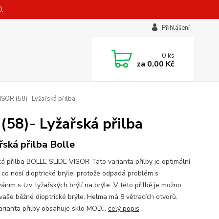
.
Přihlášení
0
ks
za
0,00 Kč
SOR (58)- Lyžařská přilba
58)- Lyžařská přilba
řská přilba Bolle
ká přilba BOLLE SLIDE VISOR Tato varianta přilby je optimální
i co nosí dioptrické brýle, protože odpadá problém s
áním s tzv. lyžařských brýlí na brýle. V této přilbě je možno
 vaše běžné dioptrické brýle. Helma má 8 větracích otvorů.
arianta přilby obsahuje sklo MOD...
celý popis