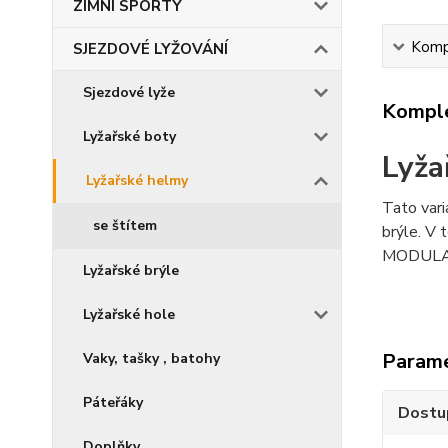
ZIMNÍ SPORTY
Kompl
SJEZDOVÉ LYŽOVÁNÍ
Sjezdové lyže
Komple
Lyžařské boty
Lyža
Lyžařské helmy
Tato vari
se štítem
brýle. V 
MODULATO
Lyžařské brýle
Lyžařské hole
Param
Vaky, tašky , batohy
Páteřáky
Dostu
Doplňky