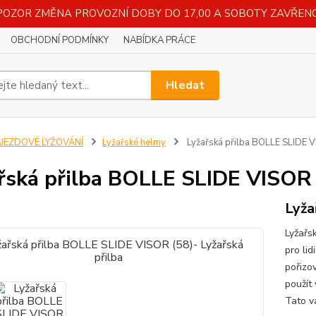
POZOR ZMĚNA PROVOZNÍ DOBY DO 17,00 A SOBOTY ZAVŘENO
OBCHODNÍ PODMÍNKY
NABÍDKA PRÁCE
Hledat
SJEZDOVÉ LYŽOVÁNÍ
Lyžařské helmy
Lyžařská přilba BOLLE SLIDE VI
řská přilba BOLLE SLIDE VISOR (
Lyža
Lyžařs
pro lid
pořizov
použít
Tato v