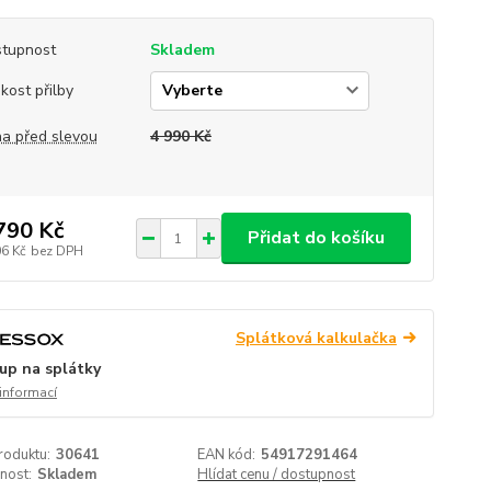
tupnost
Skladem
ikost přilby
a před slevou
4 990 Kč
790 Kč
Přidat do košíku
06 Kč
bez DPH
Splátková kalkulačka
up na splátky
 informací
roduktu:
30641
EAN kód:
54917291464
nost:
Skladem
Hlídat cenu / dostupnost