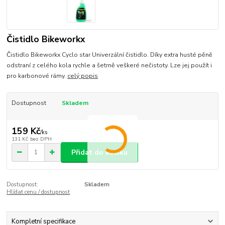
Čistidlo Bikeworkx
Čistidlo Bikeworkx Cyclo star Univerzální čistidlo. Díky extra husté pěně
odstraní z celého kola rychle a šetrně veškeré nečistoty. Lze jej použít i
pro karbonové rámy.
celý popis
Dostupnost
Skladem
159 Kč
/
ks
131 Kč
bez DPH
Přidat do košíku
Dostupnost:
Skladem
Hlídat cenu / dostupnost
Kompletní specifikace