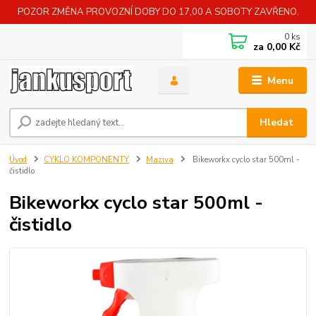
POZOR ZMĚNA PROVOZNÍ DOBY DO 17,00 A SOBOTY ZAVŘENO.
0
ks
za
0,00 Kč
Menu
Hledat
Úvod
CYKLO KOMPONENTY
Maziva
Bikeworkx cyclo star 500ml -
čistidlo
Bikeworkx cyclo star 500ml -
čistidlo