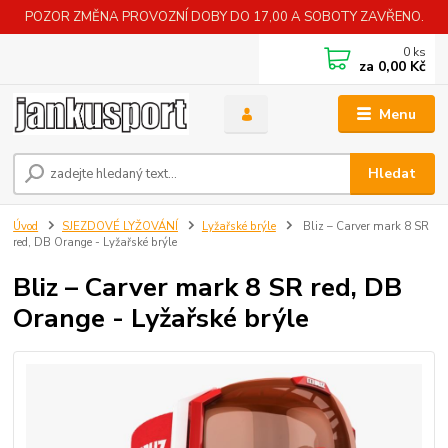
POZOR ZMĚNA PROVOZNÍ DOBY DO 17,00 A SOBOTY ZAVŘENO.
0
ks
za
0,00 Kč
Menu
Hledat
Úvod
SJEZDOVÉ LYŽOVÁNÍ
Lyžařské brýle
Bliz – Carver mark 8 SR
red, DB Orange - Lyžařské brýle
Bliz – Carver mark 8 SR red, DB
Orange - Lyžařské brýle