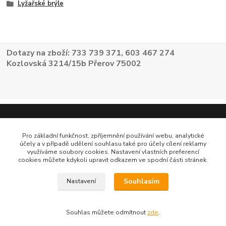
Lyžařské brýle
Dotazy na zboží: 733 739 371, 603 467 274
Kozlovská 3214/15b Přerov 75002
Pro základní funkčnost, zpříjemnění používání webu, analytické
účely a v případě udělení souhlasu také pro účely cílení reklamy
využíváme soubory cookies. Nastavení vlastních preferencí
cookies můžete kdykoli upravit odkazem ve spodní části stránek.
Souhlasím
Nastavení
Souhlas můžete odmítnout
zde
.
Vytvořeno na
Eshop-rychle.cz