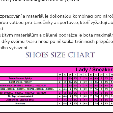
í zpracování a materiál je dokonalou kombinací pro ná
brou volbou pro tanečníky a sportovce, kteří vyžadují a
t.
užitým materiálům a dělené podrážce je bota maximálně 
e díky svému tvaru hned po několika trénincích přizpůso
ního vybavení.