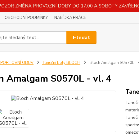
POZOR ZMĚNA PROVOZNÍ DOBY DO 17,00 A SOBOTY ZAVŘENO
OBCHODNÍ PODMÍNKY
NABÍDKA PRÁCE
Hledat
SPORTOVNÍ OBUV
Taneční boty BLOCH
Bloch Amalgam S0570L - v
h Amalgam S0570L - vl. 4
Tane
Tanečn
materi
Tanečn
sporto
omezov