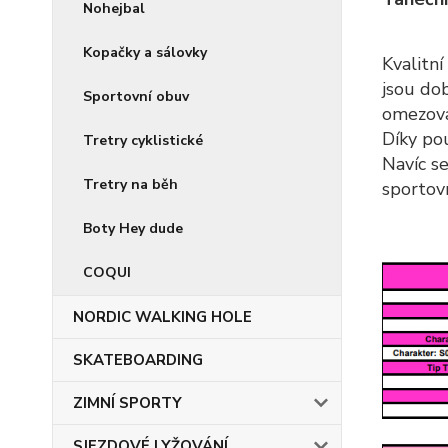
Nohejbal
Kopačky a sálovky
Kvalitn
jsou do
Sportovní obuv
omezova
Díky po
Tretry cyklistické
Navíc s
Tretry na běh
sportov
Boty Hey dude
COQUI
NORDIC WALKING HOLE
SKATEBOARDING
ZIMNÍ SPORTY
SJEZDOVÉ LYŽOVÁNÍ