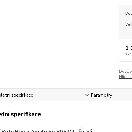
Dos
Vel
1 
917
Dostup
Hlídat 
etní specifikace
Parametry
tní specifikace
í Boty Bloch Amalgam S0570L, černá