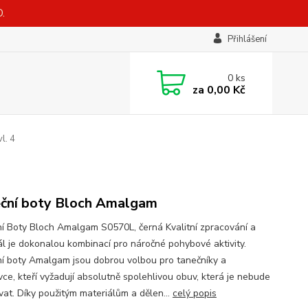
.
Přihlášení
0
ks
za
0,00 Kč
l. 4
ční boty Bloch Amalgam
í Boty Bloch Amalgam S0570L, černá Kvalitní zpracování a
ál je dokonalou kombinací pro náročné pohybové aktivity.
í boty Amalgam jsou dobrou volbou pro tanečníky a
vce, kteří vyžadují absolutně spolehlivou obuv, která je nebude
at. Díky použitým materiálům a dělen...
celý popis