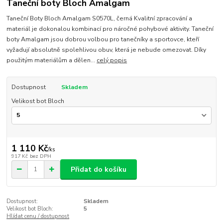
Taneční boty Bloch Amalgam
Taneční Boty Bloch Amalgam S0570L, černá Kvalitní zpracování a
materiál je dokonalou kombinací pro náročné pohybové aktivity. Taneční
boty Amalgam jsou dobrou volbou pro tanečníky a sportovce, kteří
vyžadují absolutně spolehlivou obuv, která je nebude omezovat. Díky
použitým materiálům a dělen...
celý popis
Dostupnost
Skladem
Velikost bot Bloch
1 110 Kč
/
ks
917 Kč
bez DPH
Přidat do košíku
Dostupnost:
Skladem
Velikost bot Bloch:
5
Hlídat cenu / dostupnost