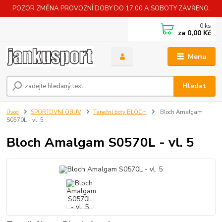
POZOR ZMĚNA PROVOZNÍ DOBY DO 17,00 A SOBOTY ZAVŘENO.
0
ks
za
0,00 Kč
Menu
Hledat
Úvod
SPORTOVNÍ OBUV
Taneční boty BLOCH
Bloch Amalgam
S0570L - vl. 5
Bloch Amalgam S0570L - vl. 5