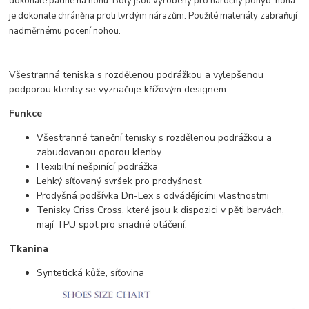
dokonale padne na nohu. Boty jsou vyrobeny pro náročný pohyb, noha
je dokonale chráněna proti tvrdým nárazům. Použité materiály zabraňují
nadměrnému pocení nohou.
Všestranná teniska s rozdělenou podrážkou a vylepšenou
podporou klenby se vyznačuje křížovým designem.
Funkce
Všestranné taneční tenisky s rozdělenou podrážkou a
zabudovanou oporou klenby
Flexibilní nešpinící podrážka
Lehký síťovaný svršek pro prodyšnost
Prodyšná podšívka Dri-Lex s odvádějícími vlastnostmi
Tenisky Criss Cross, které jsou k dispozici v pěti barvách,
mají TPU spot pro snadné otáčení.
Tkanina
Syntetická kůže, síťovina