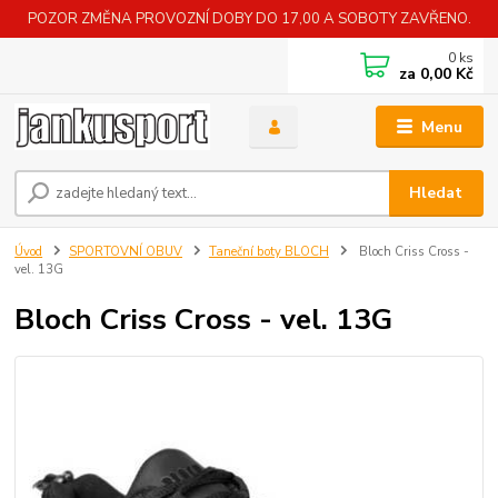
POZOR ZMĚNA PROVOZNÍ DOBY DO 17,00 A SOBOTY ZAVŘENO.
0
ks
za
0,00 Kč
Menu
Hledat
Úvod
SPORTOVNÍ OBUV
Taneční boty BLOCH
Bloch Criss Cross -
vel. 13G
Bloch Criss Cross - vel. 13G