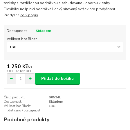
tenisky s rozdělenou podrážkou a zabudovanou oporou klenby
Flexibilní nešpinící podrážka Lehký síťovaný svršek pro prodyšnost
Prodyšná
celý popis
Dostupnost
Skladem
Velikost bot Bloch
1 250 Kč
/
ks
1 033 Kč
bez DPH
Přidat do košíku
Číslo produktu:
S0524L
Dostupnost:
Skladem
Velikost bot Bloch:
13G
Hlídat cenu / dostupnost
Podobné produkty