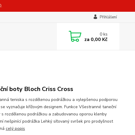
.
Přihlášení
0
ks
za
0,00 Kč
ční boty Bloch Criss Cross
anná teniska s rozdělenou podrážkou a vylepšenou podporou
 se vyznačuje křížovým designem. Funkce Všestranné taneční
y s rozdělenou podrážkou a zabudovanou oporou klenby
ilní nešpinící podrážka Lehký síťovaný svršek pro prodyšnost
šná
celý popis