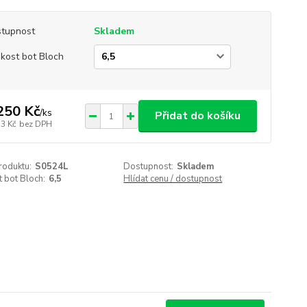
tupnost
Skladem
ikost bot Bloch
250 Kč
/
ks
Přidat do košíku
33 Kč
bez DPH
roduktu:
S0524L
Dostupnost:
Skladem
t bot Bloch:
6,5
Hlídat cenu / dostupnost