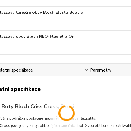
Jazzová taneční obuv Bloch Elasta Bootie
Jazzová obuv Bloch NEO-Flex Slip On
etní specifikace
Parametry
tní specifikace
 Boty Bloch Criss Cross, černá
užná podrážka poskytuje maximální komfort a flexibilitu.
Cross jsou jedny z nejoblíbenějších tanečních bot. Svou oblibu si získali kval