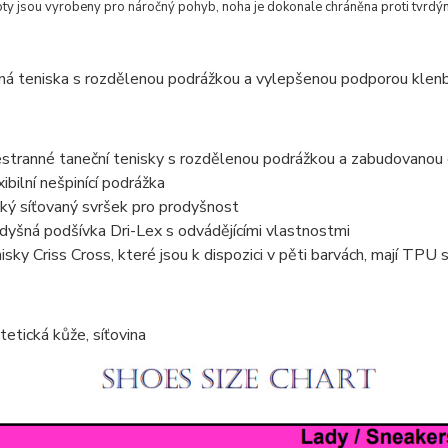
oty jsou vyrobeny pro náročný pohyb, noha je dokonale chráněna proti tvrd
ná teniska s rozdělenou podrážkou a vylepšenou podporou klenb
stranné taneční tenisky s rozdělenou podrážkou a zabudovanou
xibilní nešpinící podrážka
ký síťovaný svršek pro prodyšnost
dyšná podšívka Dri-Lex s odvádějícími vlastnostmi
isky Criss Cross, které jsou k dispozici v pěti barvách, mají TPU
tetická kůže, síťovina