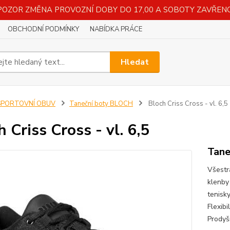
POZOR ZMĚNA PROVOZNÍ DOBY DO 17,00 A SOBOTY ZAVŘENO
OBCHODNÍ PODMÍNKY
NABÍDKA PRÁCE
Hledat
SPORTOVNÍ OBUV
Taneční boty BLOCH
Bloch Criss Cross - vl. 6,5
h Criss Cross - vl. 6,5
Tane
Všestr
klenby
tenisk
Flexib
Prody