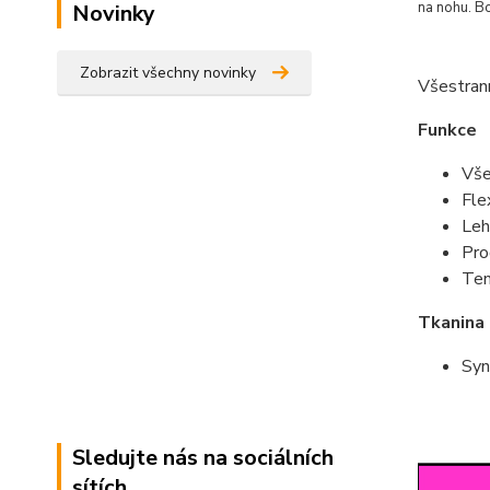
na nohu. B
Novinky
Zobrazit všechny novinky
Všestran
Funkce
Vše
Fle
Leh
Pro
Ten
Tkanina
Syn
Sledujte nás na sociálních
sítích