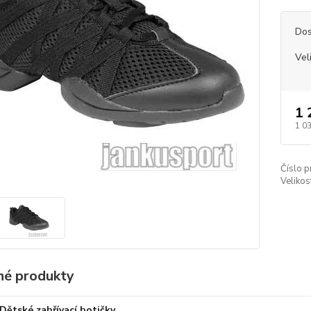
Dos
Vel
1 
1 0
Číslo p
Velikos
é produkty
Dětské zahřívací botičky