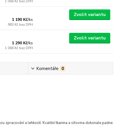
1 066 Kč
bez DPH
Zvolit variantu
1 190 Kč
/
ks
983 Kč
bez DPH
Zvolit variantu
1 290 Kč
/
ks
1 066 Kč
bez DPH
Komentáře
0
itou zpracování a lehkostí.
Kvalitní tkanina a síťovina dokonale padne