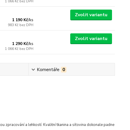
1 066 Kč
bez DPH
Zvolit variantu
1 190 Kč
/
ks
983 Kč
bez DPH
Zvolit variantu
1 290 Kč
/
ks
1 066 Kč
bez DPH
Komentáře
0
itou zpracování a lehkostí.
Kvalitní tkanina a síťovina dokonale padne