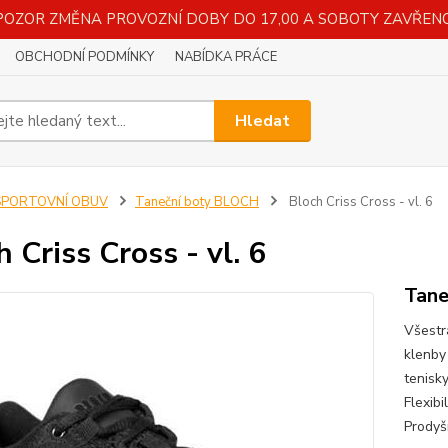
POZOR ZMĚNA PROVOZNÍ DOBY DO 17,00 A SOBOTY ZAVŘENO
OBCHODNÍ PODMÍNKY
NABÍDKA PRÁCE
Hledat
SPORTOVNÍ OBUV
Taneční boty BLOCH
Bloch Criss Cross - vl. 6
h Criss Cross - vl. 6
Tane
Všestr
klenby
tenisk
Flexib
Prody