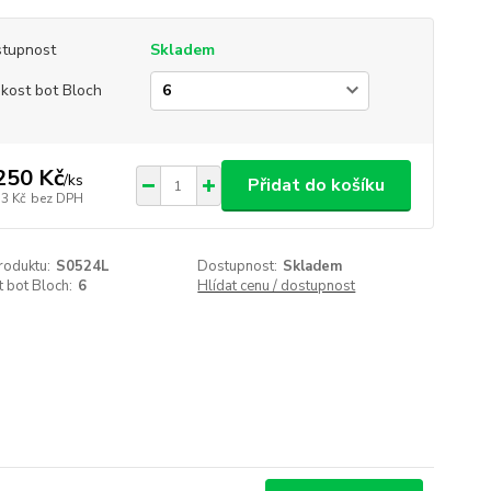
tupnost
Skladem
ikost bot Bloch
250 Kč
/
ks
Přidat do košíku
33 Kč
bez DPH
roduktu:
S0524L
Dostupnost:
Skladem
t bot Bloch:
6
Hlídat cenu / dostupnost