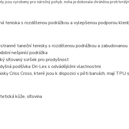
oty jsou vyrobeny pro náročný pohyb, noha je dokonale chráněna proti tvrd
ná teniska s rozdělenou podrážkou a vylepšenou podporou klenb
stranné taneční tenisky s rozdělenou podrážkou a zabudovanou
xibilní nešpinící podrážka
ký síťovaný svršek pro prodyšnost
dyšná podšívka Dri-Lex s odvádějícími vlastnostmi
isky Criss Cross, které jsou k dispozici v pěti barvách, mají TPU
tetická kůže, síťovina