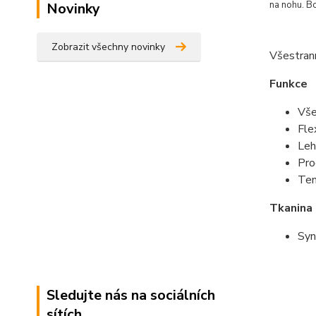
na nohu. B
Novinky
Zobrazit všechny novinky
Všestran
Funkce
Vše
Fle
Leh
Pro
Ten
Tkanina
Syn
Sledujte nás na sociálních
sítích