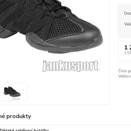
Dos
Vel
1 
1 0
Číslo p
Velikos
é produkty
Dětské zahřívací botičky