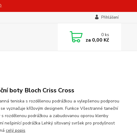
.
Přihlášení
0
ks
za
0,00 Kč
ční boty Bloch Criss Cross
anná teniska s rozdělenou podrážkou a vylepšenou podporou
 se vyznačuje křížovým designem. Funkce Všestranné taneční
y s rozdělenou podrážkou a zabudovanou oporou klenby
ilní nešpinící podrážka Lehký síťovaný svršek pro prodyšnost
šná
celý popis