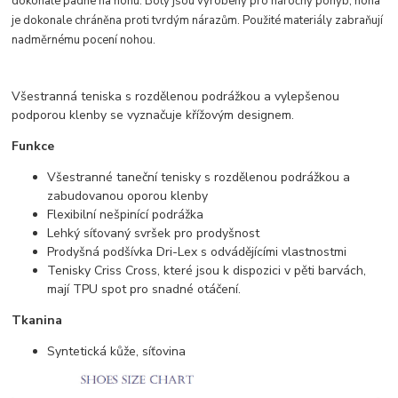
dokonale padne na nohu. Boty jsou vyrobeny pro náročný pohyb, noha
je dokonale chráněna proti tvrdým nárazům. Použité materiály zabraňují
nadměrnému pocení nohou.
Všestranná teniska s rozdělenou podrážkou a vylepšenou
podporou klenby se vyznačuje křížovým designem.
Funkce
Všestranné taneční tenisky s rozdělenou podrážkou a
zabudovanou oporou klenby
Flexibilní nešpinící podrážka
Lehký síťovaný svršek pro prodyšnost
Prodyšná podšívka Dri-Lex s odvádějícími vlastnostmi
Tenisky Criss Cross, které jsou k dispozici v pěti barvách,
mají TPU spot pro snadné otáčení.
Tkanina
Syntetická kůže, síťovina