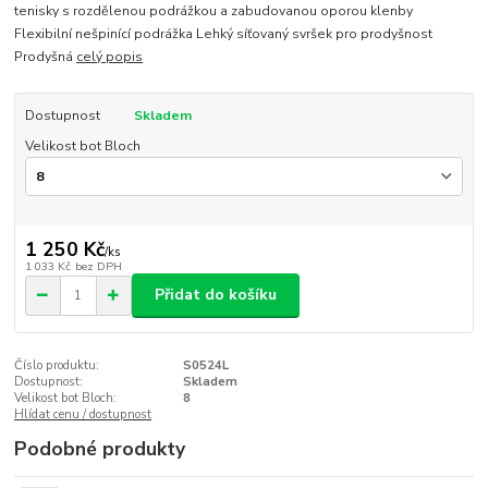
tenisky s rozdělenou podrážkou a zabudovanou oporou klenby
Flexibilní nešpinící podrážka Lehký síťovaný svršek pro prodyšnost
Prodyšná
celý popis
Dostupnost
Skladem
Velikost bot Bloch
1 250 Kč
/
ks
1 033 Kč
bez DPH
Přidat do košíku
Číslo produktu:
S0524L
Dostupnost:
Skladem
Velikost bot Bloch:
8
Hlídat cenu / dostupnost
Podobné produkty