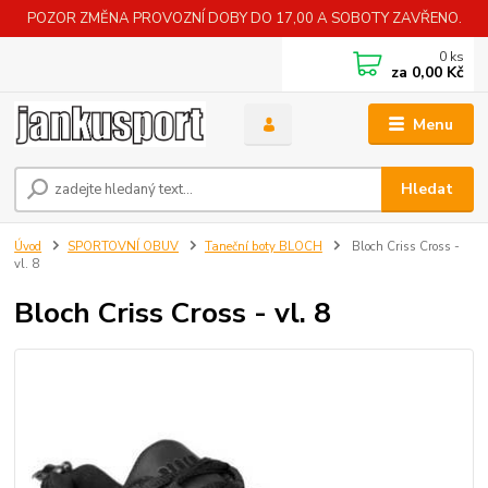
POZOR ZMĚNA PROVOZNÍ DOBY DO 17,00 A SOBOTY ZAVŘENO.
0
ks
za
0,00 Kč
Menu
Hledat
Úvod
SPORTOVNÍ OBUV
Taneční boty BLOCH
Bloch Criss Cross -
vl. 8
Bloch Criss Cross - vl. 8