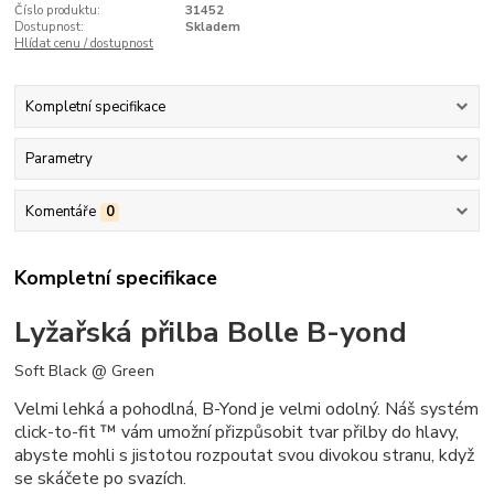
Číslo produktu:
31452
Dostupnost:
Skladem
Hlídat cenu / dostupnost
Kompletní specifikace
Parametry
Komentáře
0
Kompletní specifikace
Lyžařská přilba Bolle B-yond
Soft Black @ Green
Velmi lehká a pohodlná, B-Yond je velmi odolný. Náš systém
click-to-fit ™ vám umožní přizpůsobit tvar přilby do hlavy,
abyste mohli s jistotou rozpoutat svou divokou stranu, když
se skáčete po svazích.