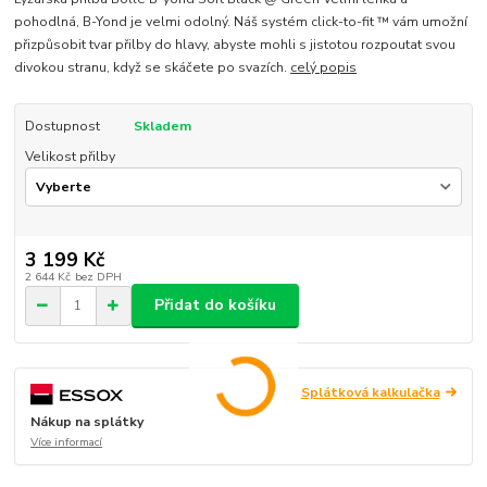
pohodlná, B-Yond je velmi odolný. Náš systém click-to-fit ™ vám umožní
přizpůsobit tvar přilby do hlavy, abyste mohli s jistotou rozpoutat svou
divokou stranu, když se skáčete po svazích.
celý popis
Dostupnost
Skladem
Velikost přilby
3 199 Kč
2 644 Kč
bez DPH
Přidat do košíku
Splátková kalkulačka
Nákup na splátky
Více informací