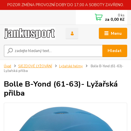
POZOR ZMĚNA PROVOZNÍ DOBY DO 17,00 A SOBOTY ZAVŘENO.
0
ks
za
0,00 Kč
Menu
Hledat
Úvod
SJEZDOVÉ LYŽOVÁNÍ
Lyžařské helmy
Bolle B-Yond (61-63)-
Lyžařská přilba
Bolle B-Yond (61-63)- Lyžařská
přilba