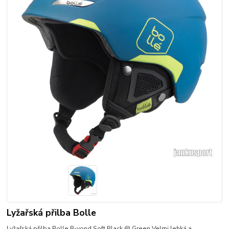
Lyžařská přilba Bolle
Lyžařská přilba Bolle B-yond Soft Black @ Green Velmi lehká a