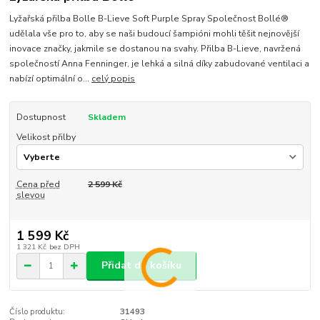
Lyžařská přilba Bolle B-Lieve Soft Purple Spray Společnost Bollé®
udělala vše pro to, aby se naši budoucí šampióni mohli těšit nejnovější
inovace značky, jakmile se dostanou na svahy. Přilba B-Lieve, navržená
společností Anna Fenninger, je lehká a silná díky zabudované ventilaci a
nabízí optimální o...
celý popis
Dostupnost
Skladem
Velikost přilby
Cena před
2 599 Kč
slevou
1 599 Kč
1 321 Kč
bez DPH
Přidat do košíku
Číslo produktu:
31493