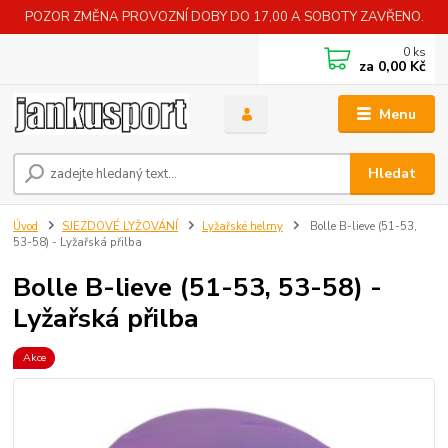
POZOR ZMĚNA PROVOZNÍ DOBY DO 17,00 A SOBOTY ZAVŘENO.
0
ks
za
0,00 Kč
Menu
Hledat
Úvod
SJEZDOVÉ LYŽOVÁNÍ
Lyžařské helmy
Bolle B-lieve (51-53,
53-58) - Lyžařská přilba
Bolle B-lieve (51-53, 53-58) -
Lyžařská přilba
Akce