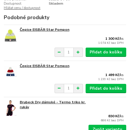
Dostupnost:
Skladem
Hlídat cenu / dostupnost
Podobné produkty
Čepice EISBÄR Star Pompon
1 300 Kč
/
ks
1 074 Kč
bez DPH
Přidat do košíku
Čepice EISBÄR Star Pompon
1 499 Kč
/
ks
1 239 Kč
bez DPH
Přidat do košíku
Brubeck Dry dámské - Termo triko kr.
rukáv
830 Kč
/
ks
686 Kč
bez DPH
Zvolit variantu