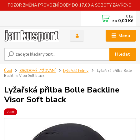
POZOR ZMĚNA PROVOZNÍ DOBY DO 17,00 A SOBOTY ZAVŘENO.
0
ks
za
0,00 Kč
Menu
Hledat
Úvod
SJEZDOVÉ LYŽOVÁNÍ
Lyžařské helmy
Lyžařská přilba Bolle
Backline Visor Soft black
Lyžařská přilba Bolle Backline
Visor Soft black
Akce