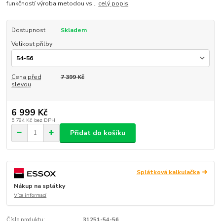
funkčností výroba metodou vs...
celý popis
Dostupnost
Skladem
Velikost přilby
Cena před
7 399 Kč
slevou
6 999 Kč
5 784 Kč
bez DPH
Přidat do košíku
Splátková kalkulačka
Nákup na splátky
Více informací
Číslo produktu:
31251-54-56