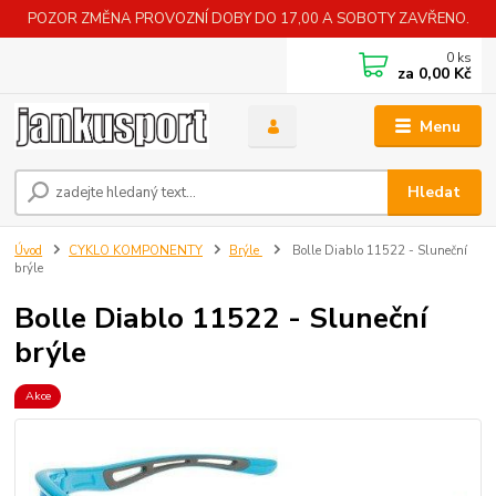
POZOR ZMĚNA PROVOZNÍ DOBY DO 17,00 A SOBOTY ZAVŘENO.
0
ks
za
0,00 Kč
Menu
Hledat
Úvod
CYKLO KOMPONENTY
Brýle
Bolle Diablo 11522 - Sluneční
brýle
Bolle Diablo 11522 - Sluneční
brýle
Akce