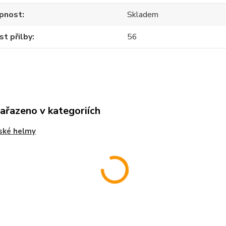
pnost
Skladem
st přilby
56
zařazeno v kategoriích
ské helmy