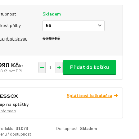
tupnost
Skladem
ikost přilby
a před slevou
5 399 Kč
990 Kč
/
ks
Přidat do košíku
98 Kč
bez DPH
Splátková kalkulačka
up na splátky
 informací
roduktu:
31073
Dostupnost:
Skladem
cenu / dostupnost