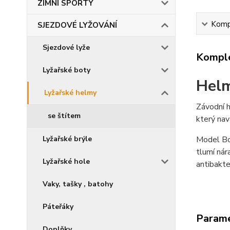
ZIMNÍ SPORTY
Kompl
SJEZDOVÉ LYŽOVÁNÍ
Sjezdové lyže
Komple
Lyžařské boty
Helm
Lyžařské helmy
Závodní h
se štítem
který nav
Lyžařské brýle
Model Bo
tlumí nár
Lyžařské hole
antibakte
Vaky, tašky , batohy
Páteřáky
Param
Doplňky