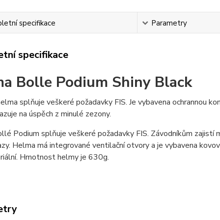
etní specifikace
Parametry
tní specifikace
a Bolle Podium Shiny Black
elma splňuje veškeré požadavky FIS. Je vybavena ochrannou kons
azuje na úspěch z minulé zezony.
llé Podium splňuje veškeré požadavky FIS. Závodníkům zajistí 
azy. Helma má integrované ventilační otvory a je vybavena kovov
riální. Hmotnost helmy je 630g.
etry