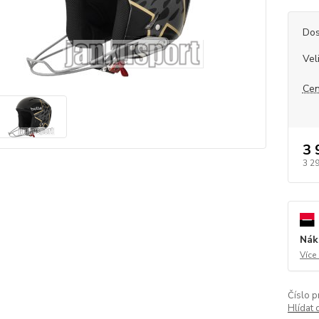
Dos
Vel
Cen
3 
3 2
Nák
Více
Číslo p
Hlídat 