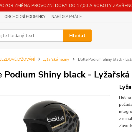
POZOR ZMĚNA PROVOZNÍ DOBY DO 17,00 A SOBOTY ZAVŘENO
OBCHODNÍ PODMÍNKY
NABÍDKA PRÁCE
Hledat
SJEZDOVÉ LYŽOVÁNÍ
Lyžařské helmy
Bolle Podium Shiny black - Lyža
e Podium Shiny black - Lyžařská 
Lyža
Helma 
požada
integr
z minu
Závodn