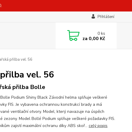
.
Přihlášení
0
ks
za
0,00 Kč
řská přilba vel. 56
přilba vel. 56
řská přilba Bolle
Bolle Podium Shiny Black Závodní helma splňuje veškeré
vky FIS. Je vybavena ochrannou konstrukcí brady a má
ované ventilační otvory. Model, který navazuje na úspěch
lé zezony. Model Bollé Podium splňuje veškeré požadavky FIS.
íkům zajistí maximální ochranu díky ABS skoř...
celý popis