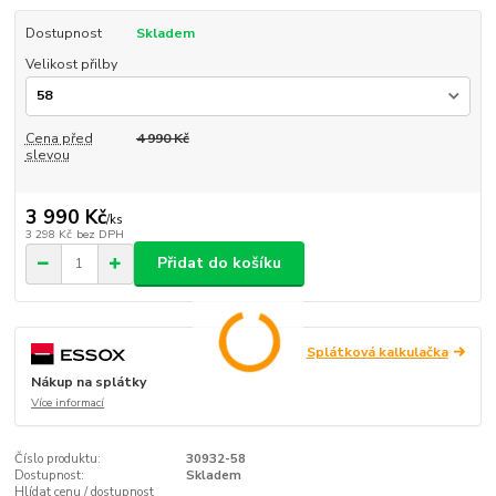
Dostupnost
Skladem
Velikost přilby
Cena před
4 990 Kč
slevou
3 990 Kč
/
ks
3 298 Kč
bez DPH
Přidat do košíku
Splátková kalkulačka
Nákup na splátky
Více informací
Číslo produktu:
30932-58
Dostupnost:
Skladem
Hlídat cenu / dostupnost