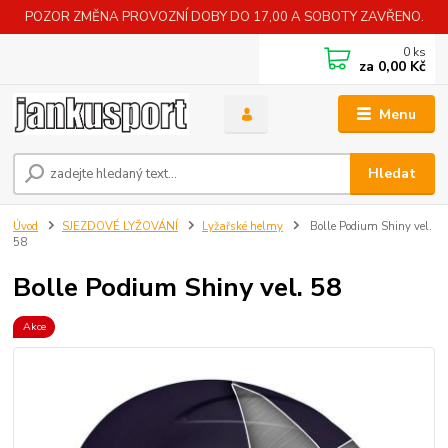
POZOR ZMĚNA PROVOZNÍ DOBY DO 17,00 A SOBOTY ZAVŘENO.
0
ks
za
0,00 Kč
Menu
Hledat
Úvod
SJEZDOVÉ LYŽOVÁNÍ
Lyžařské helmy
Bolle Podium Shiny vel.
58
Bolle Podium Shiny vel. 58
Akce