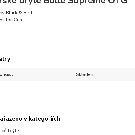
řské brýle Bolle Supreme OTG
iny Black & Red
millon Gun
etry
pnost
Skladem
zařazeno v kategoriích
ské brýle