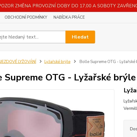
POZOR ZMĚNA PROVOZNÍ DOBY DO 17,00 A SOBOTY ZAVŘENO
OBCHODNÍ PODMÍNKY
NABÍDKA PRÁCE
Hledat
SJEZDOVÉ LYŽOVÁNÍ
Lyžařské brýle
Bolle Supreme OTG - Lyžařské 
e Supreme OTG - Lyžařské brýle
Lyža
Lyžařs
Vermil
Dos