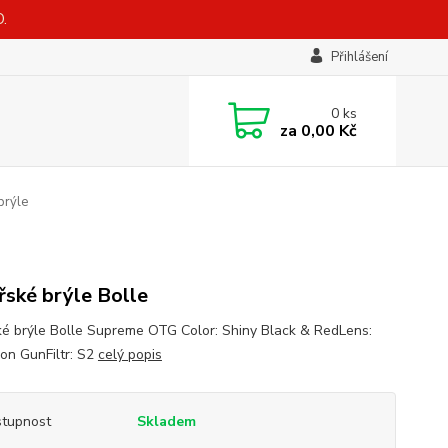
.
Přihlášení
0
ks
za
0,00 Kč
brýle
řské brýle Bolle
ké brýle Bolle Supreme OTG Color: Shiny Black & RedLens:
lon GunFiltr: S2
celý popis
tupnost
Skladem