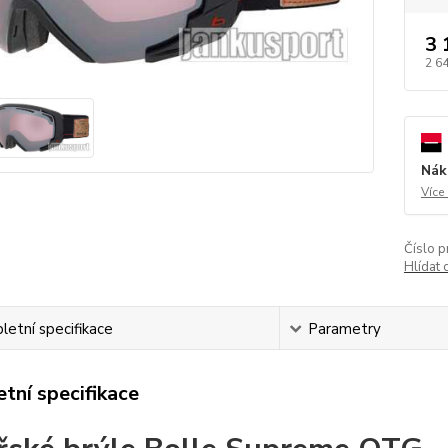
3 
2 6
Nák
Více
Číslo p
Hlídat 
etní specifikace
Parametry
tní specifikace