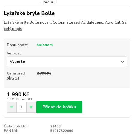
Lyžařské brýle Bolle
Lyžařské brýle Bolle nova ll Color:matte red AciduleLens: AurorCat: S2
celý popis
Dostupnost
Skladem
Velikost
Cena před
2 790 Kč
slevou
1 990 Kč
1 645 Kč
bez DPH
Přidat do košíku
Číslo produktu:
21468
EAN kód:
54917322090