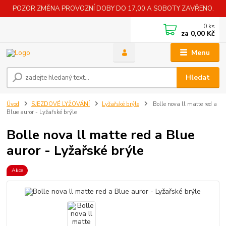
POZOR ZMĚNA PROVOZNÍ DOBY DO 17,00 A SOBOTY ZAVŘENO.
0
ks
za
0,00 Kč
Menu
Hledat
Úvod
SJEZDOVÉ LYŽOVÁNÍ
Lyžařské brýle
Bolle nova ll matte red a
Blue auror - Lyžařské brýle
Bolle nova ll matte red a Blue
auror - Lyžařské brýle
Akce