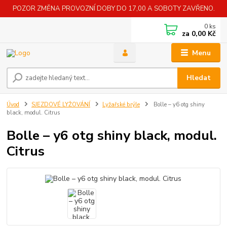
POZOR ZMĚNA PROVOZNÍ DOBY DO 17,00 A SOBOTY ZAVŘENO.
0
ks
za
0,00 Kč
Menu
Hledat
Úvod
SJEZDOVÉ LYŽOVÁNÍ
Lyžařské brýle
Bolle – y6 otg shiny
black, modul. Citrus
Bolle – y6 otg shiny black, modul.
Citrus