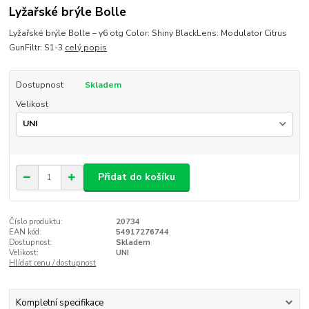
Lyžařské brýle Bolle
Lyžařské brýle Bolle – y6 otg Color: Shiny BlackLens: Modulator Citrus
GunFiltr: S1-3
celý popis
Dostupnost
Skladem
Velikost
Přidat do košíku
Číslo produktu:
20734
EAN kód:
54917276744
Dostupnost:
Skladem
Velikost:
UNI
Hlídat cenu / dostupnost
Kompletní specifikace