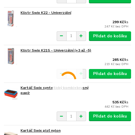
Klistr Swix K22 - Univerzální
299 Kč
/
ks
247 Kč
bez DPH
Přidat do košíku
Klistr Swix K21S - Univerzální (+3 až -5)
265 Kč
/
ks
219 Kč
bez DPH
Přidat do košíku
Kartáč Swix syntetický kombi+brusný
papír
535 Kč
/
ks
442 Kč
bez DPH
Přidat do košíku
Kartáč Swix plsť nylon