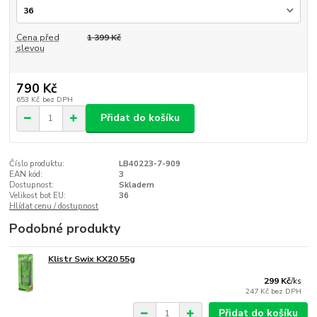
Cena před
1 399 Kč
slevou
790 Kč
653 Kč
bez DPH
Přidat do košíku
Číslo produktu:
LB40223-7-909
EAN kód:
3
Dostupnost:
Skladem
Velikost bot EU:
36
Hlídat cenu / dostupnost
Podobné produkty
Klistr Swix KX20 55g
299 Kč
/
ks
247 Kč
bez DPH
Přidat do košíku