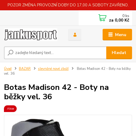
POZOR ZMĚNA PROVOZNÍ DOBY DO 17,00 A SOBOTY ZAVŘENO.
0
ks
za
0,00 Kč
Menu
Hledat
Úvod
BAZAR
slevněné nové zboží
Botas Madison 42 - Boty na běžky
vel. 36
Botas Madison 42 - Boty na
běžky vel. 36
Akce