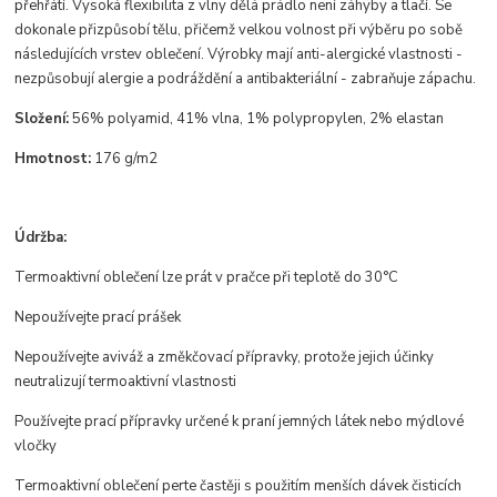
přehřátí. Vysoká flexibilita z vlny dělá prádlo není záhyby a tlačí. Se
dokonale přizpůsobí tělu, přičemž velkou volnost při výběru po sobě
následujících vrstev oblečení. Výrobky mají anti-alergické vlastnosti -
nezpůsobují alergie a podráždění a antibakteriální - zabraňuje zápachu.
Složení:
56% polyamid, 41% vlna, 1% polypropylen, 2% elastan
Hmotnost:
176 g/m2
Údržba:
Termoaktivní oblečení lze prát v pračce při teplotě do 30°C
Nepoužívejte prací prášek
Nepoužívejte aviváž a změkčovací přípravky, protože jejich účinky
neutralizují termoaktivní vlastnosti
Používejte prací přípravky určené k praní jemných látek nebo mýdlové
vločky
Termoaktivní oblečení perte častěji s použitím menších dávek čisticích