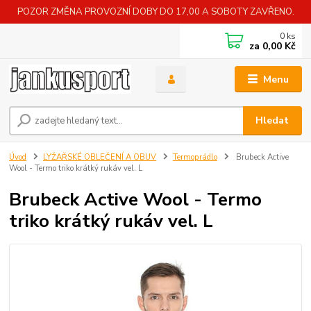
POZOR ZMĚNA PROVOZNÍ DOBY DO 17,00 A SOBOTY ZAVŘENO.
0
ks
za
0,00 Kč
Menu
Hledat
Úvod
LYŽAŘSKÉ OBLEČENÍ A OBUV
Termoprádlo
Brubeck Active
Wool - Termo triko krátký rukáv vel. L
Brubeck Active Wool - Termo
triko krátký rukáv vel. L