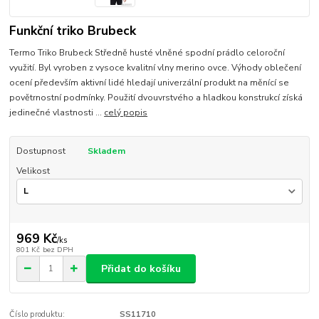
Funkční triko Brubeck
Termo Triko Brubeck Středně husté vlněné spodní prádlo celoroční
využití. Byl vyroben z vysoce kvalitní vlny merino ovce. Výhody oblečení
ocení především aktivní lidé hledají univerzální produkt na měnící se
povětrnostní podmínky. Použití dvouvrstvého a hladkou konstrukcí získá
jedinečné vlastnosti ...
celý popis
Dostupnost
Skladem
Velikost
969 Kč
/
ks
801 Kč
bez DPH
Přidat do košíku
Číslo produktu:
SS11710