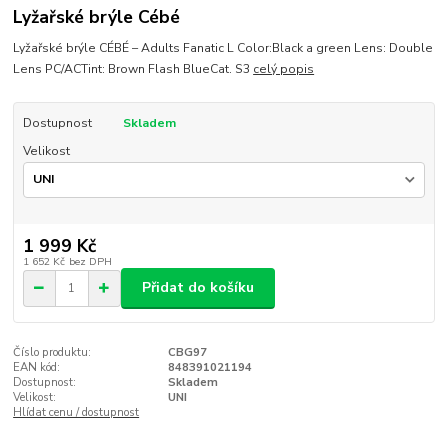
Lyžařské brýle Cébé
Lyžařské brýle CÉBÉ – Adults Fanatic L Color:Black a green Lens: Double
Lens PC/ACTint: Brown Flash BlueCat. S3
celý popis
Dostupnost
Skladem
Velikost
1 999 Kč
1 652 Kč
bez DPH
Přidat do košíku
Číslo produktu:
CBG97
EAN kód:
848391021194
Dostupnost:
Skladem
Velikost:
UNI
Hlídat cenu / dostupnost