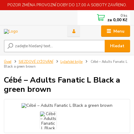
POZOR ZMĚNA PROVOZNÍ DOBY DO 17,00 A SOBOTY ZAVŘENO.
0
ks
za
0,00 Kč
Menu
Hledat
Úvod
SJEZDOVÉ LYŽOVÁNÍ
Lyžařské brýle
Cébé – Adults Fanatic L
Black a green brown
Cébé – Adults Fanatic L Black a
green brown