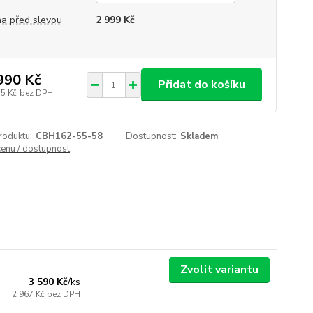
a před slevou
2 999 Kč
990 Kč
Přidat do košíku
45 Kč
bez DPH
roduktu:
CBH162-55-58
Dostupnost:
Skladem
cenu / dostupnost
Zvolit variantu
3 590 Kč
/
ks
2 967 Kč
bez DPH