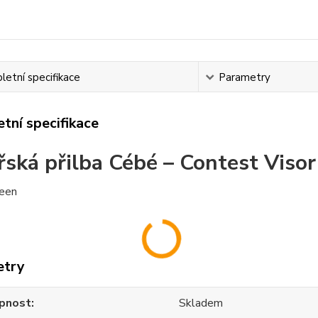
etní specifikace
Parametry
tní specifikace
řská přilba Cébé – Contest Visor
reen
etry
pnost
Skladem