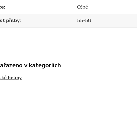
ce
Cébé
st přilby
55-58
zařazeno v kategoriích
ské helmy