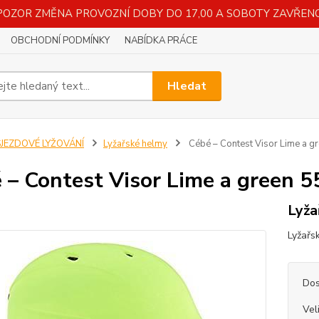
POZOR ZMĚNA PROVOZNÍ DOBY DO 17,00 A SOBOTY ZAVŘENO
OBCHODNÍ PODMÍNKY
NABÍDKA PRÁCE
Hledat
SJEZDOVÉ LYŽOVÁNÍ
Lyžařské helmy
Cébé – Contest Visor Lime a g
 – Contest Visor Lime a green 5
Lyža
Lyžařs
Dos
Vel