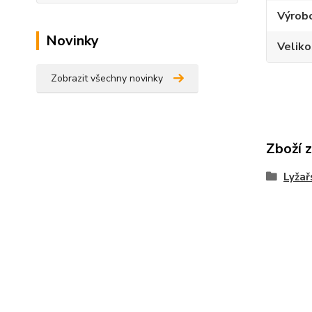
Výrob
Novinky
Veliko
Zobrazit všechny novinky
Zboží 
Lyžař