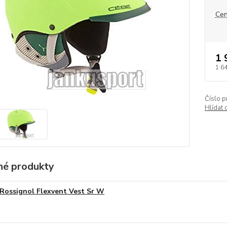
Cen
1 
1 6
Číslo p
Hlídat 
é produkty
Rossignol Flexvent Vest Sr W