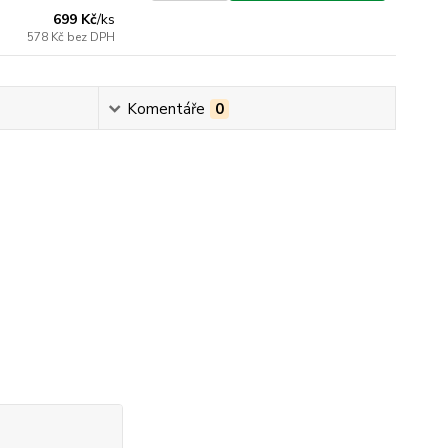
699 Kč
/
ks
578 Kč
bez DPH
Komentáře
0