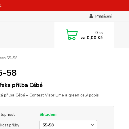
.
Přihlášení
0
ks
za
0,00 Kč
reen 55-58
5-58
řska přilba Cébé
ká přilba Cébé – Contest Visor Lime a green
celý popis
tupnost
Skladem
ikost přilby