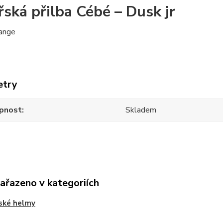
řská přilba Cébé – Dusk jr
range
etry
pnost
Skladem
zařazeno v kategoriích
ské helmy