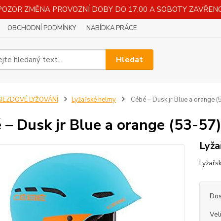
POZOR ZMĚNA PROVOZNÍ DOBY DO 17,00 A SOBOTY ZAVŘENO
OBCHODNÍ PODMÍNKY
NABÍDKA PRÁCE
Hledat
SJEZDOVÉ LYŽOVÁNÍ
Lyžařské helmy
Cébé – Dusk jr Blue a orange (
 – Dusk jr Blue a orange (53-57)
Lyža
Lyžařs
Dos
Vel