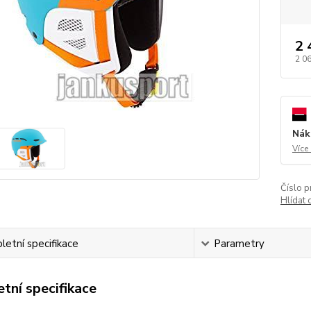
2 
2 0
Nák
Více
Číslo p
Hlídat 
etní specifikace
Parametry
tní specifikace