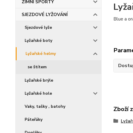
ZIMNÍ SPORTY
Lyža
SJEZDOVÉ LYŽOVÁNÍ
Blue a o
Sjezdové lyže
Lyžařské boty
Param
Lyžařské helmy
Dostu
se štítem
Lyžařské brýle
Lyžařské hole
Vaky, tašky , batohy
Zboží 
Páteřáky
Lyžař
Doplňky