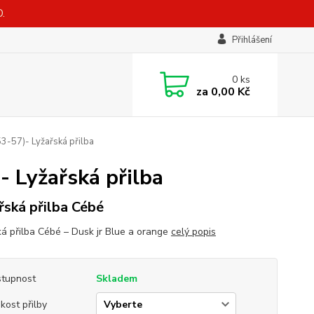
.
Přihlášení
0
ks
za
0,00 Kč
53-57)- Lyžařská přilba
- Lyžařská přilba
řská přilba Cébé
ká přilba Cébé – Dusk jr Blue a orange
celý popis
tupnost
Skladem
ikost přilby