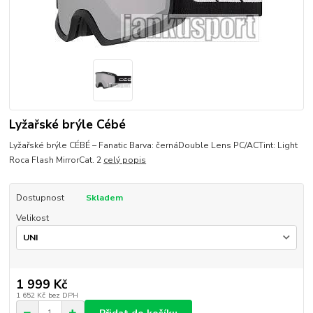
Lyžařské brýle Cébé
Lyžařské brýle CÉBÉ – Fanatic Barva: černáDouble Lens PC/ACTint: Light
Roca Flash MirrorCat. 2
celý popis
Dostupnost
Skladem
Velikost
1 999 Kč
1 652 Kč
bez DPH