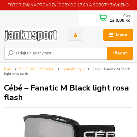
POZOR ZMĚNA PROVOZNÍ DOBY DO 17,00 A SOBOTY ZAVŘENO.
0
ks
za
0,00 Kč
Menu
Hledat
Úvod
SJEZDOVÉ LYŽOVÁNÍ
Lyžařské brýle
Cébé – Fanatic M Black
light rosa flash
Cébé – Fanatic M Black light rosa
flash