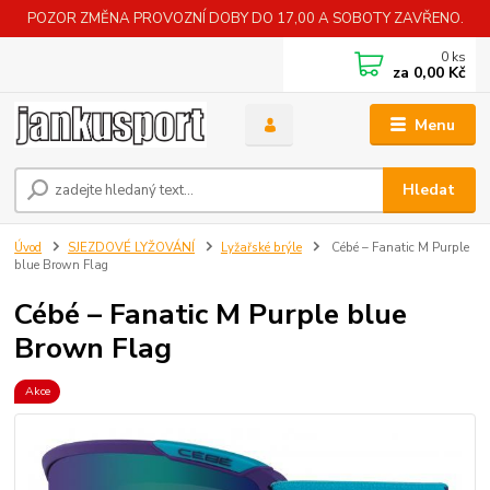
POZOR ZMĚNA PROVOZNÍ DOBY DO 17,00 A SOBOTY ZAVŘENO.
0
ks
za
0,00 Kč
Menu
Hledat
Úvod
SJEZDOVÉ LYŽOVÁNÍ
Lyžařské brýle
Cébé – Fanatic M Purple
blue Brown Flag
Cébé – Fanatic M Purple blue
Brown Flag
Akce