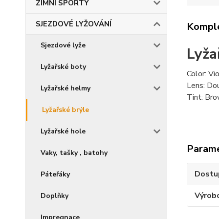
ZIMNÍ SPORTY
SJEZDOVÉ LYŽOVÁNÍ
Komple
Sjezdové lyže
Lyža
Lyžařské boty
Color: Vi
Lens: Do
Lyžařské helmy
Tint: Br
Lyžařské brýle
Lyžařské hole
Param
Vaky, tašky , batohy
Dostu
Páteřáky
Výrob
Doplňky
Impregnace