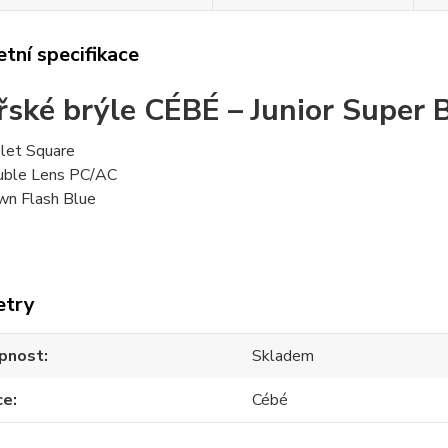
tní specifikace
řské brýle CÉBÉ – Junior Super B
olet Square
uble Lens PC/AC
own Flash Blue
etry
pnost
Skladem
ce
Cébé