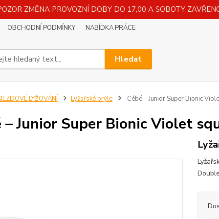
POZOR ZMĚNA PROVOZNÍ DOBY DO 17,00 A SOBOTY ZAVŘENO
OBCHODNÍ PODMÍNKY
NABÍDKA PRÁCE
Hledat
SJEZDOVÉ LYŽOVÁNÍ
Lyžařské brýle
Cébé – Junior Super Bionic Viol
 – Junior Super Bionic Violet s
Lyža
Lyžařs
Double
Dos