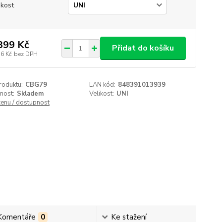
ikost
399 Kč
Přidat do košíku
56 Kč
bez DPH
roduktu:
CBG79
EAN kód:
848391013939
nost:
Skladem
Velikost:
UNI
cenu / dostupnost
Komentáře
0
Ke stažení