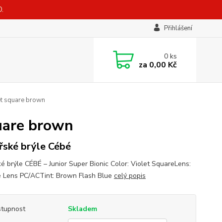
.
Přihlášení
0
ks
za
0,00 Kč
et square brown
quare brown
řské brýle Cébé
ké brýle CÉBÉ – Junior Super Bionic Color: Violet SquareLens:
 Lens PC/ACTint: Brown Flash Blue
celý popis
tupnost
Skladem