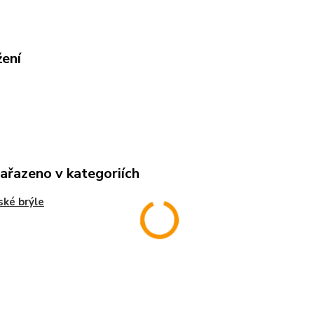
žení
zařazeno v kategoriích
ské brýle