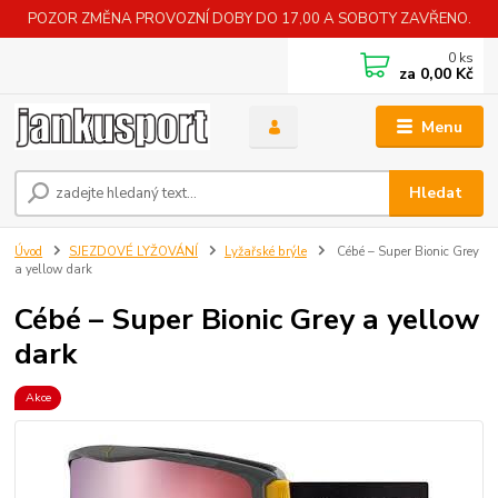
POZOR ZMĚNA PROVOZNÍ DOBY DO 17,00 A SOBOTY ZAVŘENO.
0
ks
za
0,00 Kč
Menu
Hledat
Úvod
SJEZDOVÉ LYŽOVÁNÍ
Lyžařské brýle
Cébé – Super Bionic Grey
a yellow dark
Cébé – Super Bionic Grey a yellow
dark
Akce