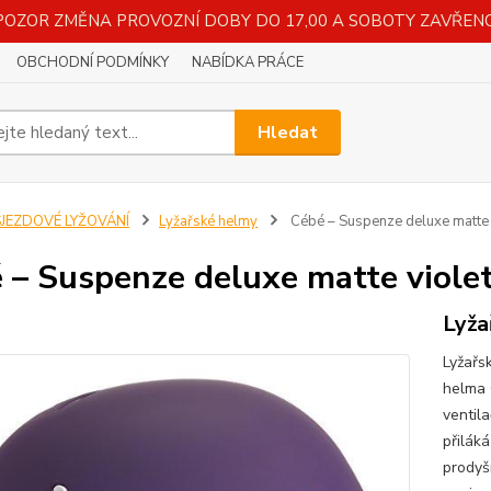
POZOR ZMĚNA PROVOZNÍ DOBY DO 17,00 A SOBOTY ZAVŘENO
OBCHODNÍ PODMÍNKY
NABÍDKA PRÁCE
Hledat
SJEZDOVÉ LYŽOVÁNÍ
Lyžařské helmy
Cébé – Suspenze deluxe matte v
 – Suspenze deluxe matte violet 
Lyža
Lyžařs
helma 
ventil
přilák
prodyš