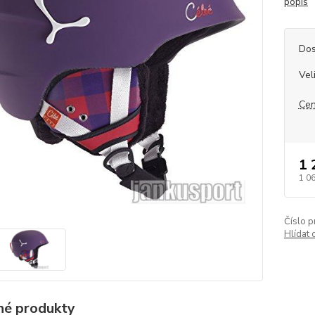
popis
Dos
Vel
Cen
1 
1 0
Číslo p
Hlídat 
é produkty