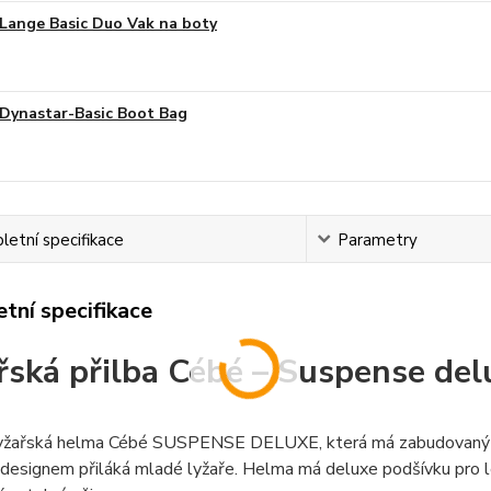
Lange Basic Duo Vak na boty
Dynastar-Basic Boot Bag
etní specifikace
Parametry
tní specifikace
řská přilba Cébé – Suspense del
yžařská helma Cébé SUSPENSE DELUXE, která má zabudovaný pa
 designem přiláká mladé lyžaře. Helma má deluxe podšívku pro l