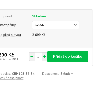
tupnost
Skladem
ikost přilby
a před slevou
2 699 Kč
290 Kč
Přidat do košíku
66 Kč
bez DPH
roduktu:
CBH108-52-54
Dostupnost:
Skladem
cenu / dostupnost