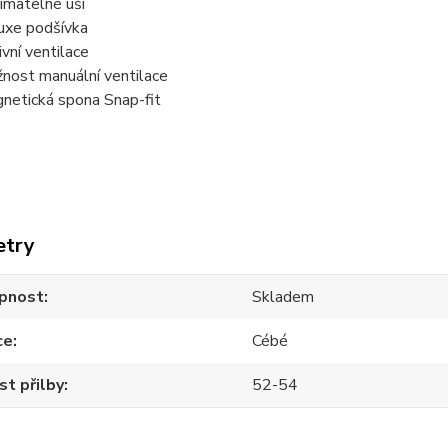
ímatelné uši
uxe podšívka
ivní ventilace
nost manuální ventilace
netická spona Snap-fit
etry
pnost
Skladem
ce
Cébé
st přilby
52-54