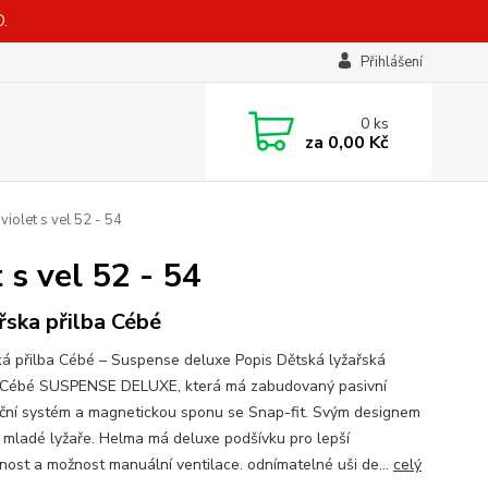
.
Přihlášení
0
ks
za
0,00 Kč
iolet s vel 52 - 54
s vel 52 - 54
řska přilba Cébé
ká přilba Cébé – Suspense deluxe Popis Dětská lyžařská
Cébé SUSPENSE DELUXE, která má zabudovaný pasivní
ační systém a magnetickou sponu se Snap-fit. Svým designem
á mladé lyžaře. Helma má deluxe podšívku pro lepší
nost a možnost manuální ventilace. odnímatelné uši de...
celý