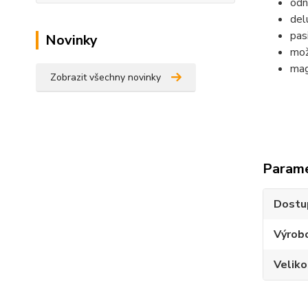
odn
del
pas
Novinky
mož
mag
Zobrazit všechny novinky
Param
Dostu
Výrob
Veliko