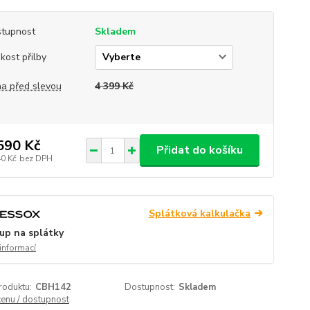
tupnost
Skladem
ikost přilby
a před slevou
4 399 Kč
590 Kč
Přidat do košíku
40 Kč
bez DPH
Splátková kalkulačka
up na splátky
 informací
roduktu:
CBH142
Dostupnost:
Skladem
cenu / dostupnost