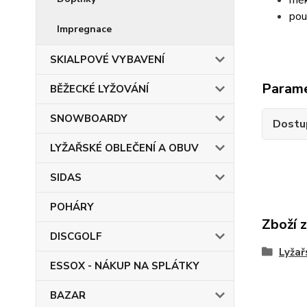
měk
pou
Impregnace
SKIALPOVÉ VYBAVENÍ
Param
BĚŽECKÉ LYŽOVÁNÍ
SNOWBOARDY
Dostu
LYŽAŘSKÉ OBLEČENÍ A OBUV
SIDAS
POHÁRY
Zboží 
DISCGOLF
Lyžař
ESSOX - NÁKUP NA SPLÁTKY
BAZAR