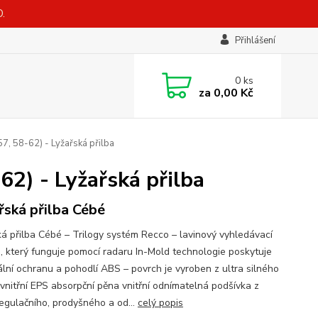
.
Přihlášení
0
ks
za
0,00 Kč
7, 58-62) - Lyžařská přilba
62) - Lyžařská přilba
řská přilba Cébé
ká přilba Cébé – Trilogy systém Recco – lavinový vyhledávací
, který funguje pomocí radaru In-Mold technologie poskytuje
lní ochranu a pohodlí ABS – povrch je vyroben z ultra silného
 vnitřní EPS absorpční pěna vnitřní odnímatelná podšívka z
egulačního, prodyšného a od...
celý popis