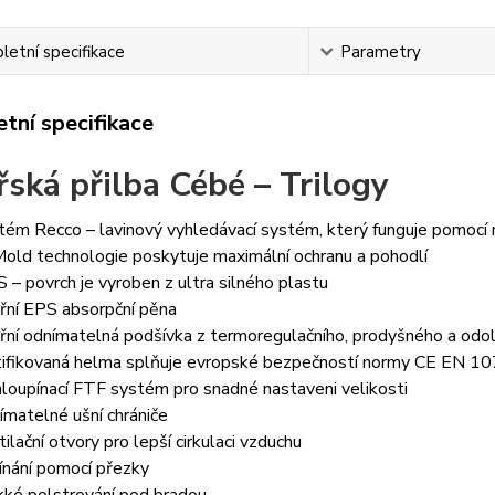
etní specifikace
Parametry
tní specifikace
řská přilba Cébé – Trilogy
tém Recco – lavinový vyhledávací systém, který funguje pomocí 
Mold technologie poskytuje maximální ochranu a pohodlí
 – povrch je vyroben z ultra silného plastu
třní EPS absorpční pěna
třní odnímatelná podšívka z termoregulačního, prodyšného a odol
tifikovaná helma splňuje evropské bezpečností normy CE EN 10
hloupínací FTF systém pro snadné nastaveni velikosti
ímatelné ušní chrániče
tilační otvory pro lepší cirkulaci vzduchu
ínání pomocí přezky