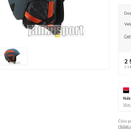
Dos
Vel
Cen
2 
2 1
Nák
Více
Číslo p
Hlídat 