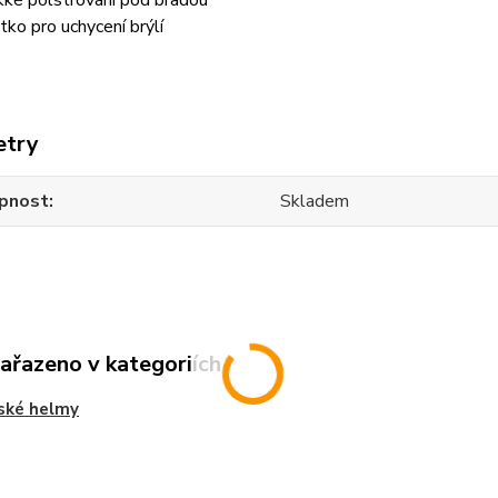
ké polstrování pod bradou
tko pro uchycení brýlí
etry
pnost
Skladem
zařazeno v kategoriích
ské helmy