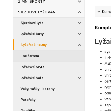
ZIMNÍ SPORTY
Kompl
SJEZDOVÉ LYŽOVÁNÍ
Sjezdové lyže
Komple
Lyžařské boty
Lyža
Lyžařské helmy
sys
se štítem
In-
ABS
Lyžařské brýle
vni
vni
Lyžařské hole
cer
ryc
Vaky, tašky , batohy
odn
ven
Páteřáky
zap
Doplňky