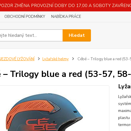
POZOR ZMĚNA PROVOZNÍ DOBY DO 17,00 A SOBOTY ZAVŘENO
OBCHODNÍ PODMÍNKY
NABÍDKA PRÁCE
Hledat
SJEZDOVÉ LYŽOVÁNÍ
Lyžařské helmy
Cébé – Trilogy blue a red (53-5
 – Trilogy blue a red (53-57, 58-
Lyža
Lyžařs
systém
maximá
plastu
termor