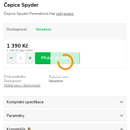
Čepice Spyder
Čepice Spyder Permafrost Hat
celý popis
Dostupnost
Skladem
1 390 Kč
1 149 Kč
bez DPH
Přidat do košíku
Číslo produktu:
726310-069
Dostupnost:
Skladem
Hlídat cenu / dostupnost
Kompletní specifikace
Parametry
Komentáře
0