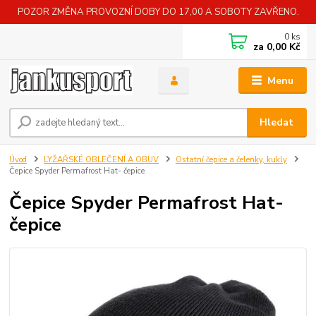
POZOR ZMĚNA PROVOZNÍ DOBY DO 17,00 A SOBOTY ZAVŘENO.
0
ks
za
0,00 Kč
Menu
Hledat
Úvod
LYŽAŘSKÉ OBLEČENÍ A OBUV
Ostatní čepice a čelenky, kukly
Čepice Spyder Permafrost Hat- čepice
Čepice Spyder Permafrost Hat-
čepice