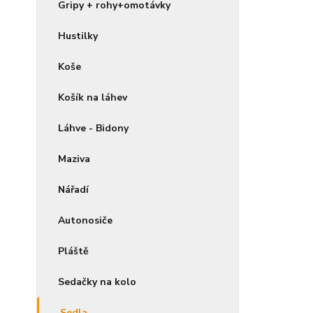
Gripy + rohy+omotávky
Hustilky
Koše
Košík na láhev
Láhve - Bidony
Maziva
Nářadí
Autonosiče
Pláště
Sedačky na kolo
Sedla