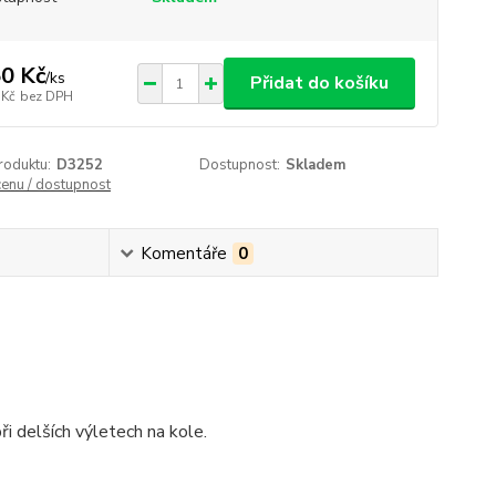
0 Kč
/
ks
Přidat do košíku
 Kč
bez DPH
roduktu:
D3252
Dostupnost:
Skladem
cenu / dostupnost
Komentáře
0
ři delších výletech na kole.