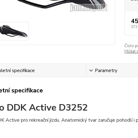
45
372
Číslo p
Hlídat 
etní specifikace
Parametry
tní specifikace
o DDK Active D3252
 Active pro rekreační jízdu. Anatomický tvar zaručuje pohodlí i p