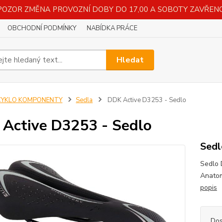
POZOR ZMĚNA PROVOZNÍ DOBY DO 17,00 A SOBOTY ZAVŘENO
OBCHODNÍ PODMÍNKY
NABÍDKA PRÁCE
Hledat
CYKLO KOMPONENTY
Sedla
DDK Active D3253 - Sedlo
Active D3253 - Sedlo
Sed
Sedlo 
Anatom
popis
Dos