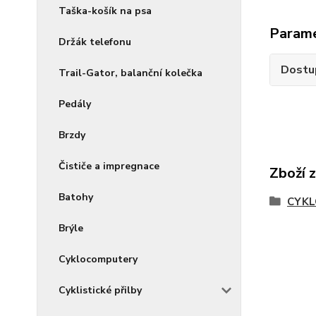
Taška-košík na psa
Param
Držák telefonu
Dostu
Trail-Gator, balanční kolečka
Pedály
Brzdy
Čističe a impregnace
Zboží 
Batohy
CYKL
Brýle
Cyklocomputery
Cyklistické přilby