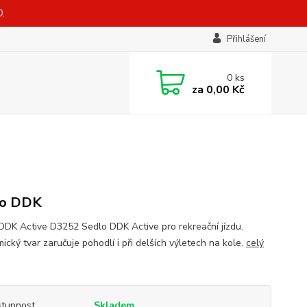
.
Přihlášení
0
ks
za
0,00 Kč
lo DDK
DDK Active D3252 Sedlo DDK Active pro rekreační jízdu.
ický tvar zaručuje pohodlí i při delších výletech na kole.
celý
tupnost
Skladem