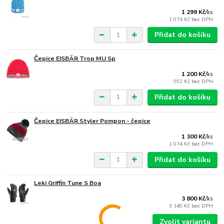
1 299 Kč
/
ks
1 074 Kč
bez DPH
Přidat do košíku
Čepice EISBÄR Trop MU Sp
1 200 Kč
/
ks
992 Kč
bez DPH
Přidat do košíku
Čepice EISBÄR Styler Pompon - čepice
1 300 Kč
/
ks
1 074 Kč
bez DPH
Přidat do košíku
Leki Griffin Tune S Boa
3 800 Kč
/
ks
3 140 Kč
bez DPH
Zvolit variantu