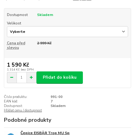
Dostupnost
Skladem
Velikost
Cena před
2 999 Kč
slevou
1 590 Kč
1 314 Kč
bez DPH
Přidat do košíku
Číslo produktu:
991-00
EAN kód:
7
Dostupnost:
Skladem
Hlídat cenu / dostupnost
Podobné produkty
Čepice EISBÄR Trop MU Sp