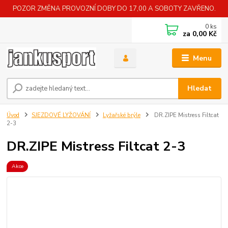
POZOR ZMĚNA PROVOZNÍ DOBY DO 17,00 A SOBOTY ZAVŘENO.
0
ks
za
0,00 Kč
Menu
Hledat
Úvod
SJEZDOVÉ LYŽOVÁNÍ
Lyžařské brýle
DR.ZIPE Mistress Filtcat
2-3
DR.ZIPE Mistress Filtcat 2-3
Akce