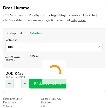
Dres Hummel
- 100% polyester, PlayDry- technologie PlayDry- krátký rukáv, kulatý
výstřih- vyšité obrysy znaku a loga firmy hummel
celý popis
Dostupnost
Skladem
Velikost
Cena před
375 Kč
slevou
200 Kč
/
ks
165 Kč
bez DPH
Přidat do košíku
Číslo produktu:
03-062-180737
Dostupnost:
Skladem
Velikost:
XXL