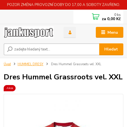
POZOR ZMĚNA PROVOZNÍ DOBY DO 17,00 A SOBOTY ZAVŘENO.
0
ks
za
0,00 Kč
Menu
Hledat
Úvod
HUMMEL DRESY
Dres Hummel Grassroots vel. XXL
Dres Hummel Grassroots vel. XXL
Akce