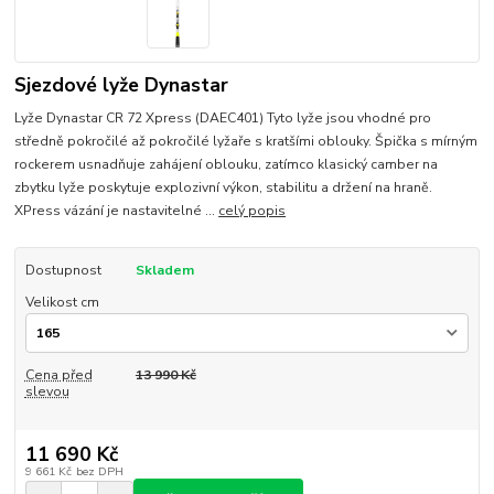
Sjezdové lyže Dynastar
Lyže Dynastar CR 72 Xpress (DAEC401) Tyto lyže jsou vhodné pro
středně pokročilé až pokročilé lyžaře s kratšími oblouky. Špička s mírným
rockerem usnadňuje zahájení oblouku, zatímco klasický camber na
zbytku lyže poskytuje explozivní výkon, stabilitu a držení na hraně.
XPress vázání je nastavitelné ...
celý popis
Dostupnost
Skladem
Velikost cm
Cena před
13 990 Kč
slevou
11 690 Kč
9 661 Kč
bez DPH