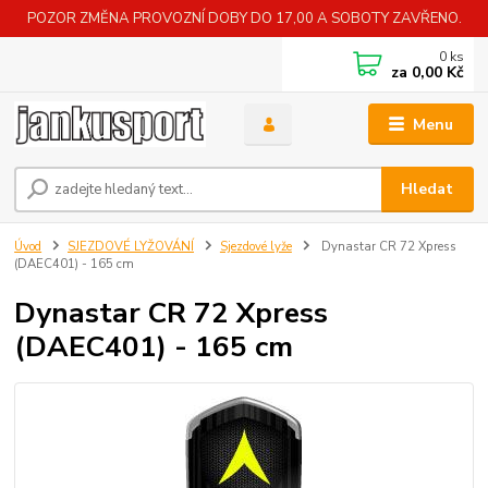
POZOR ZMĚNA PROVOZNÍ DOBY DO 17,00 A SOBOTY ZAVŘENO.
0
ks
za
0,00 Kč
Menu
Hledat
Úvod
SJEZDOVÉ LYŽOVÁNÍ
Sjezdové lyže
Dynastar CR 72 Xpress
(DAEC401) - 165 cm
Dynastar CR 72 Xpress
(DAEC401) - 165 cm