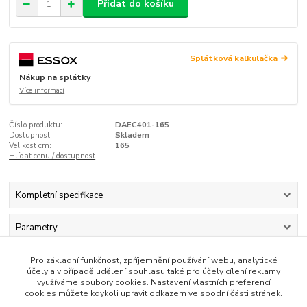
Přidat do košíku
Splátková kalkulačka
Nákup na splátky
Více informací
Číslo produktu:
DAEC401-165
Dostupnost:
Skladem
Velikost cm:
165
Hlídat cenu / dostupnost
Kompletní specifikace
Parametry
Komentáře
0
Pro základní funkčnost, zpříjemnění používání webu, analytické
účely a v případě udělení souhlasu také pro účely cílení reklamy
využíváme soubory cookies. Nastavení vlastních preferencí
cookies můžete kdykoli upravit odkazem ve spodní části stránek.
Kompletní specifikace