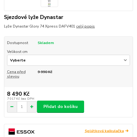
Sjezdové lyže Dynastar
Lyže Dynastar Glory 74 Xpress DAFV401
celý popis
Dostupnost
Skladem
Velikost cm
Cena před
9 990 Kč
slevou
8 490 Kč
7 017 Kč
bez DPH
Přidat do košíku
Splátková kalkulačka