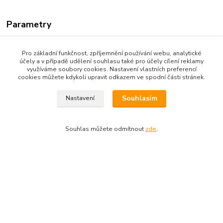
Parametry
Dostupnost
Skladem
Pro základní funkčnost, zpříjemnění používání webu, analytické
účely a v případě udělení souhlasu také pro účely cílení reklamy
Výrobce
Dynastar
využíváme soubory cookies. Nastavení vlastních preferencí
cookies můžete kdykoli upravit odkazem ve spodní části stránek.
Souhlasím
Nastavení
Zboží zařazeno v kategoriích
Souhlas můžete odmítnout
zde
.
SJEZDOVÉ LYŽOVÁNÍ
Sjezdové lyže
Dotazy na zboží: 733 739 371, 603 467 274
Kozlovská 3214/15b Přerov 75002