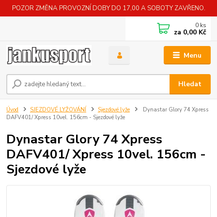
POZOR ZMĚNA PROVOZNÍ DOBY DO 17,00 A SOBOTY ZAVŘENO.
0
ks
za
0,00 Kč
Menu
Hledat
Úvod
SJEZDOVÉ LYŽOVÁNÍ
Sjezdové lyže
Dynastar Glory 74 Xpress
DAFV401/ Xpress 10vel. 156cm - Sjezdové lyže
Dynastar Glory 74 Xpress
DAFV401/ Xpress 10vel. 156cm -
Sjezdové lyže