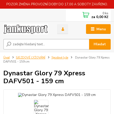
POZOR ZMĚNA PROVOZNÍ DOBY DO 17,00 A SOBOTY ZAVŘENO.
0
ks
za
0,00 Kč
Menu
Hledat
Úvod
SJEZDOVÉ LYŽOVÁNÍ
Sjezdové lyže
Dynastar Glory 79 Xpress
DAFV501 - 159 cm
Dynastar Glory 79 Xpress
DAFV501 - 159 cm