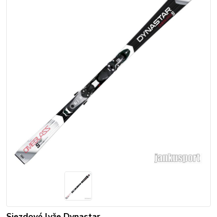
Sjezdové lyže Dynastar