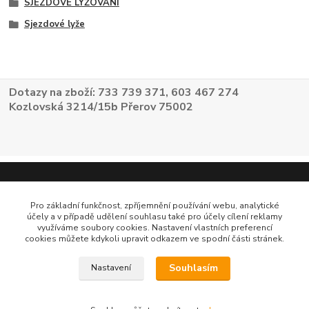
SJEZDOVÉ LYŽOVÁNÍ
Sjezdové lyže
Dotazy na zboží: 733 739 371, 603 467 274
Kozlovská 3214/15b Přerov 75002
Pro základní funkčnost, zpříjemnění používání webu, analytické
účely a v případě udělení souhlasu také pro účely cílení reklamy
využíváme soubory cookies. Nastavení vlastních preferencí
cookies můžete kdykoli upravit odkazem ve spodní části stránek.
Souhlasím
Nastavení