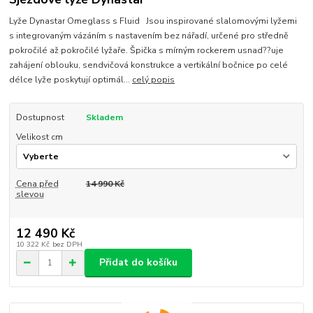
Lyže Dynastar Omeglass s Fluid Jsou inspirované slalomovými lyžemi
s integrovaným vázáním s nastavením bez nářadí, určené pro středně
pokročilé až pokročilé lyžaře. Špička s mírným rockerem usnad??uje
zahájení oblouku, sendvičová konstrukce a vertikální bočnice po celé
délce lyže poskytují optimál...
celý popis
Dostupnost
Skladem
Velikost cm
Cena před
14 990 Kč
slevou
12 490 Kč
10 322 Kč
bez DPH
Přidat do košíku