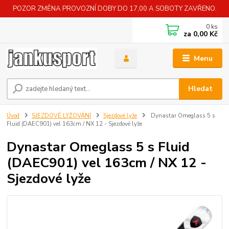
POZOR ZMĚNA PROVOZNÍ DOBY DO 17,00 A SOBOTY ZAVŘENO.
0
ks
za
0,00 Kč
Menu
Hledat
Úvod
SJEZDOVÉ LYŽOVÁNÍ
Sjezdové lyže
Dynastar Omeglass 5 s
Fluid (DAEC901) vel 163cm / NX 12 - Sjezdové lyže
Dynastar Omeglass 5 s Fluid
(DAEC901) vel 163cm / NX 12 -
Sjezdové lyže