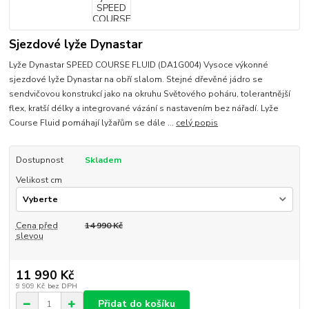
Sjezdové lyže Dynastar
Lyže Dynastar SPEED COURSE FLUID (DA1G004) Vysoce výkonné
sjezdové lyže Dynastar na obří slalom. Stejné dřevěné jádro se
sendvičovou konstrukcí jako na okruhu Světového poháru, tolerantnější
flex, kratší délky a integrované vázání s nastavením bez nářadí. Lyže
Course Fluid pomáhají lyžařům se dále ...
celý popis
Dostupnost
Skladem
Velikost cm
Cena před
14 990 Kč
slevou
11 990 Kč
9 909 Kč
bez DPH
Přidat do košíku