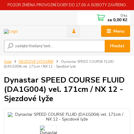
POZOR ZMĚNA PROVOZNÍ DOBY DO 17,00 A SOBOTY ZAVŘENO.
0
ks
za
0,00 Kč
Menu
Hledat
Úvod
SJEZDOVÉ LYŽOVÁNÍ
Dynastar SPEED COURSE FLUID
(DA1G004) vel. 171cm / NX 12 - Sjezdové lyže
Dynastar SPEED COURSE FLUID
(DA1G004) vel. 171cm / NX 12 -
Sjezdové lyže