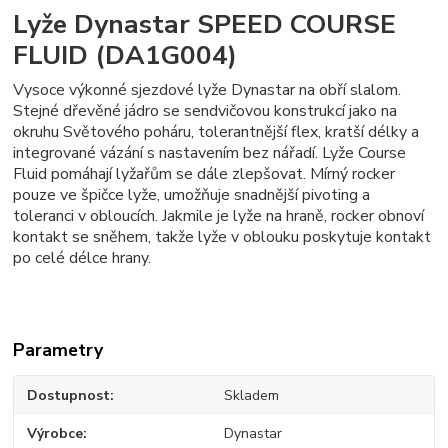
Lyže Dynastar SPEED COURSE
FLUID (DA1G004)
Vysoce výkonné sjezdové lyže Dynastar na obří slalom.
Stejné dřevěné jádro se sendvičovou konstrukcí jako na
okruhu Světového poháru, tolerantnější flex, kratší délky a
integrované vázání s nastavením bez nářadí. Lyže Course
Fluid pomáhají lyžařům se dále zlepšovat. Mírný rocker
pouze ve špičce lyže, umožňuje snadnější pivoting a
toleranci v obloucích. Jakmile je lyže na hraně, rocker obnoví
kontakt se sněhem, takže lyže v oblouku poskytuje kontakt
po celé délce hrany.
Parametry
Dostupnost
Skladem
Výrobce
Dynastar