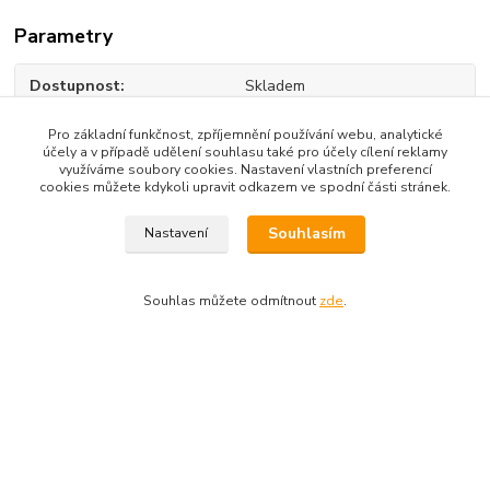
Parametry
Dostupnost
Skladem
Délka lyže
160 - 169 cm
Pro základní funkčnost, zpříjemnění používání webu, analytické
účely a v případě udělení souhlasu také pro účely cílení reklamy
využíváme soubory cookies. Nastavení vlastních preferencí
cookies můžete kdykoli upravit odkazem ve spodní části stránek.
Zboží zařazeno v kategoriích
Souhlasím
Nastavení
SJEZDOVÉ LYŽOVÁNÍ
Souhlas můžete odmítnout
zde
.
Sjezdové lyže
Pánské
Dotazy na zboží: 733 739 371, 603 467 274
Kozlovská 3214/15b Přerov 75002