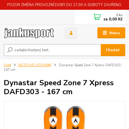
POZOR ZMĚNA PROVOZNÍ DOBY DO 17,00 A SOBOTY ZAVŘENO.
0
ks
za
0,00 Kč
Menu
Hledat
Úvod
SJEZDOVÉ LYŽOVÁNÍ
Dynastar Speed Zone 7 Xpress DAFD303 -
167 cm
Dynastar Speed Zone 7 Xpress
DAFD303 - 167 cm