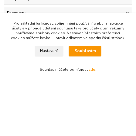
Parametry
Pro základní funkčnost, zpříjemnění používání webu, analytické
Komentáře
0
účely a v případě udělení souhlasu také pro účely cílení reklamy
využíváme soubory cookies. Nastavení vlastních preferencí
cookies můžete kdykoli upravit odkazem ve spodní části stránek.
Kompletní specifikace
Souhlasím
Nastavení
Lyže Dynastar Speed zone 14
Souhlas můžete odmítnout
zde
.
Parametry
Dostupnost
Skladem
Výrobce
Dynastar