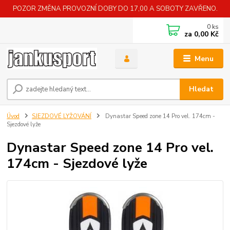
POZOR ZMĚNA PROVOZNÍ DOBY DO 17,00 A SOBOTY ZAVŘENO.
0
ks
za
0,00 Kč
Menu
Hledat
Úvod
SJEZDOVÉ LYŽOVÁNÍ
Dynastar Speed zone 14 Pro vel. 174cm -
Sjezdové lyže
Dynastar Speed zone 14 Pro vel.
174cm - Sjezdové lyže