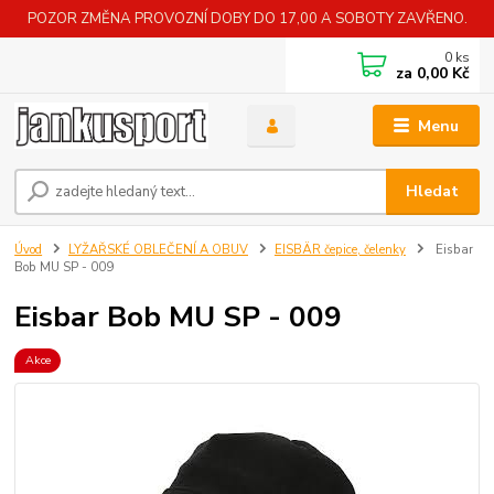
POZOR ZMĚNA PROVOZNÍ DOBY DO 17,00 A SOBOTY ZAVŘENO.
0
ks
za
0,00 Kč
Menu
Hledat
Úvod
LYŽAŘSKÉ OBLEČENÍ A OBUV
EISBÄR čepice, čelenky
Eisbar
Bob MU SP - 009
Eisbar Bob MU SP - 009
Akce