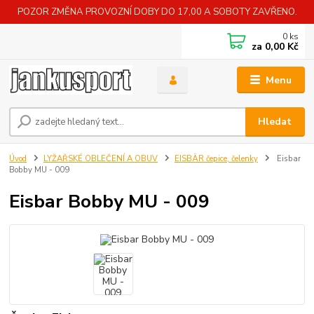
POZOR ZMĚNA PROVOZNÍ DOBY DO 17,00 A SOBOTY ZAVŘENO.
0
ks
za
0,00 Kč
Menu
Hledat
Úvod
LYŽAŘSKÉ OBLEČENÍ A OBUV
EISBÄR čepice, čelenky
Eisbar
Bobby MU - 009
Eisbar Bobby MU - 009