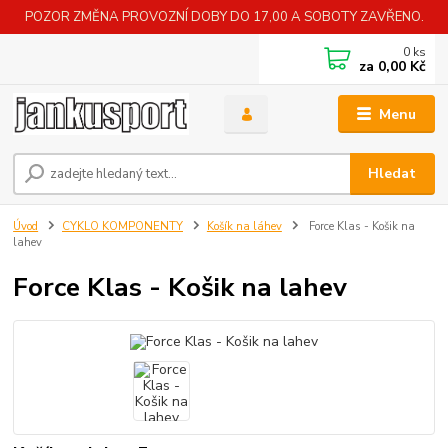
POZOR ZMĚNA PROVOZNÍ DOBY DO 17,00 A SOBOTY ZAVŘENO.
0
ks
za
0,00 Kč
Menu
Hledat
Úvod
CYKLO KOMPONENTY
Košík na láhev
Force Klas - Košik na
lahev
Force Klas - Košik na lahev