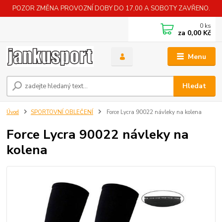
POZOR ZMĚNA PROVOZNÍ DOBY DO 17,00 A SOBOTY ZAVŘENO.
0
ks
za
0,00 Kč
Menu
Hledat
Úvod
SPORTOVNÍ OBLEČENÍ
Force Lycra 90022 návleky na kolena
Force Lycra 90022 návleky na
kolena