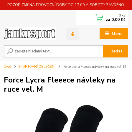
POZOR ZMĚNA PROVOZNÍ DOBY DO 17,00 A SOBOTY ZAVŘENO.
0
ks
za
0,00 Kč
Menu
Hledat
Úvod
SPORTOVNÍ OBLEČENÍ
Force Lycra Fleeece návleky na ruce vel. M
Force Lycra Fleeece návleky na
ruce vel. M