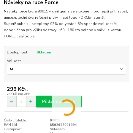
Návleky na ruce Force
Návleky force Lycra 90015 vrchní guma se silikonem pro lepší přilnavost,
unisexploché švy, reflexní prvky, malé logo FORCEmateriál:
SuperRoubaix - zateplený, 92% polyester, 8% spandexvelikost M
doporučena pro výšku postavy: 160 - 180 cm baleno v sáčku s kartou
FORCE
celý popis
Dostupnost
Skladem
Velikost
299 Kč
/
ks
247 Kč
bez DPH
Přidat do košíku
Číslo produktu:
90015
EAN kód:
8592627001994
Dostupnost:
Skladem