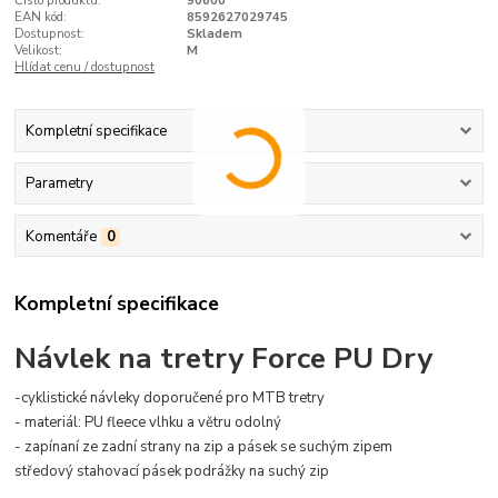
Číslo produktu:
90600
EAN kód:
8592627029745
Dostupnost:
Skladem
Velikost:
M
Hlídat cenu / dostupnost
Kompletní specifikace
Parametry
Komentáře
0
Kompletní specifikace
Návlek na tretry Force PU Dry
-cyklistické návleky doporučené pro MTB tretry
- materiál: PU fleece vlhku a větru odolný
- zapínaní ze zadní strany na zip a pásek se suchým zipem
středový stahovací pásek podrážky na suchý zip