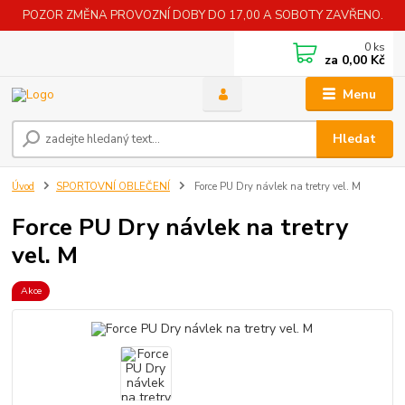
POZOR ZMĚNA PROVOZNÍ DOBY DO 17,00 A SOBOTY ZAVŘENO.
0
ks
za
0,00 Kč
Menu
Hledat
Úvod
SPORTOVNÍ OBLEČENÍ
Force PU Dry návlek na tretry vel. M
Force PU Dry návlek na tretry
vel. M
Akce