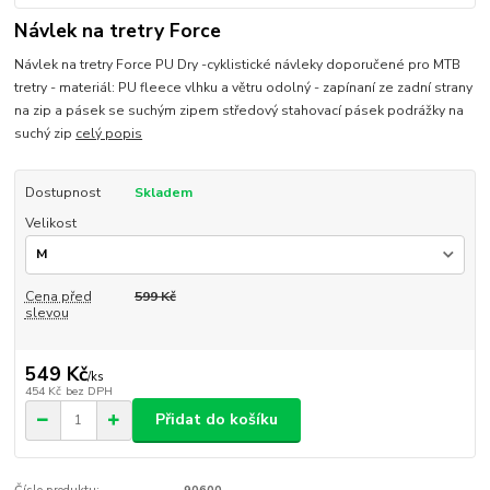
Návlek na tretry Force
Návlek na tretry Force PU Dry -cyklistické návleky doporučené pro MTB
tretry - materiál: PU fleece vlhku a větru odolný - zapínaní ze zadní strany
na zip a pásek se suchým zipem středový stahovací pásek podrážky na
suchý zip
celý popis
Dostupnost
Skladem
Velikost
Cena před
599 Kč
slevou
549 Kč
/
ks
454 Kč
bez DPH
Přidat do košíku