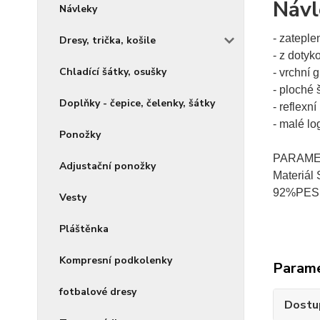
Návl
Návleky
- zateple
Dresy, trička, košile
- z dotyk
Chladící šátky, osušky
- vrchní 
- ploché 
Doplňky - čepice, čelenky, šátky
- reflexní
- malé l
Ponožky
PARAM
Adjustační ponožky
Materiál 
92%PES,
Vesty
Pláštěnka
Kompresní podkolenky
Param
fotbalové dresy
Dostu