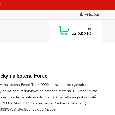
.
Přihlášení
0
ks
za
0,00 Kč
eky na kolena Force
y na kolena Force Term 90021 - zateplené cyklistické
y na kolena- z dotykově příjemného materiálu - vrchní guma
konem pro lepší přilnavost- ploché švy- reflexní prvky- malé
ORCEPARAMETRYMateriál SuperRoubaix - zatepelný
iál92%PES, 8% Spandex
celý popis