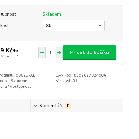
tupnost
Skladem
ikost
9 Kč
/
ks
Přidat do košíku
 Kč
bez DPH
roduktu:
90021-XL
EAN kód:
8592627024986
nost:
Skladem
Velikost:
XL
cenu / dostupnost
Komentáře
0