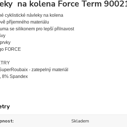
eky na kolena Force Term 9002
né cyklistické návleky na kolena
ově příjemného materiálu
guma se silikonem pro lepší přilnavost
švy
 prvky
ogo FORCE
ETRY
SuperRoubaix - zatepelný materiál
 8% Spandex
etry
pnost
Skladem