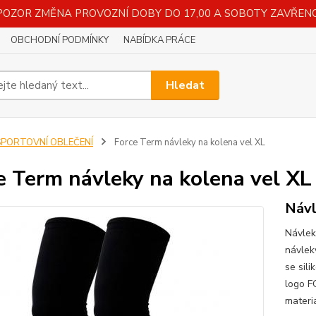
POZOR ZMĚNA PROVOZNÍ DOBY DO 17,00 A SOBOTY ZAVŘENO
OBCHODNÍ PODMÍNKY
NABÍDKA PRÁCE
Hledat
SPORTOVNÍ OBLEČENÍ
Force Term návleky na kolena vel XL
e Term návleky na kolena vel XL
Návl
Návlek
návlek
se sili
logo F
mater