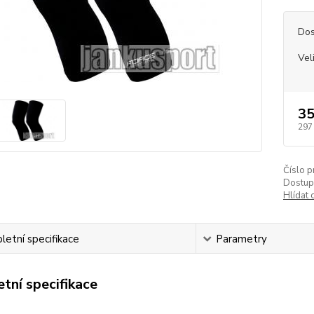
Dos
Vel
35
297
Číslo p
Dostup
Hlídat 
etní specifikace
Parametry
tní specifikace