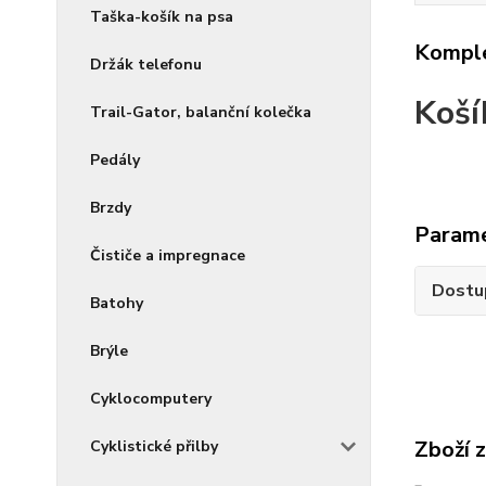
Taška-košík na psa
Komple
Držák telefonu
Koší
Trail-Gator, balanční kolečka
Pedály
Brzdy
Param
Čističe a impregnace
Dostu
Batohy
Brýle
Cyklocomputery
Zboží 
Cyklistické přilby