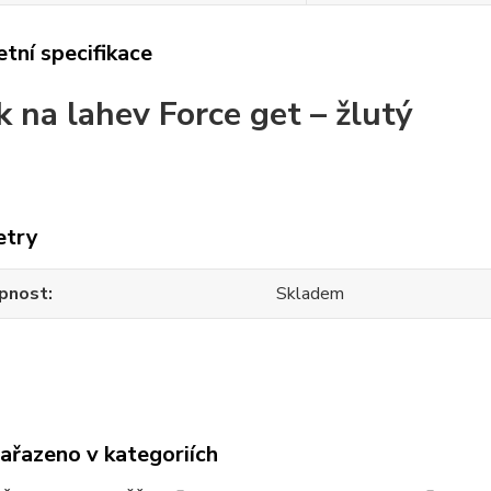
tní specifikace
k na lahev Force get – žlutý
etry
pnost
Skladem
zařazeno v kategoriích