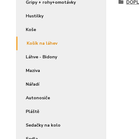
DOPL
Gripy + rohy+omotávky
Hustilky
Koše
Košík na láhev
Láhve - Bidony
Maziva
Nářadí
Autonosiče
Pláště
Sedačky na kolo
Sedla