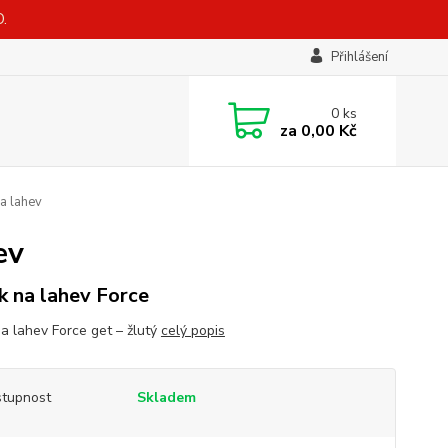
.
Přihlášení
0
ks
za
0,00 Kč
na lahev
ev
k na lahev Force
na lahev Force get – žlutý
celý popis
tupnost
Skladem