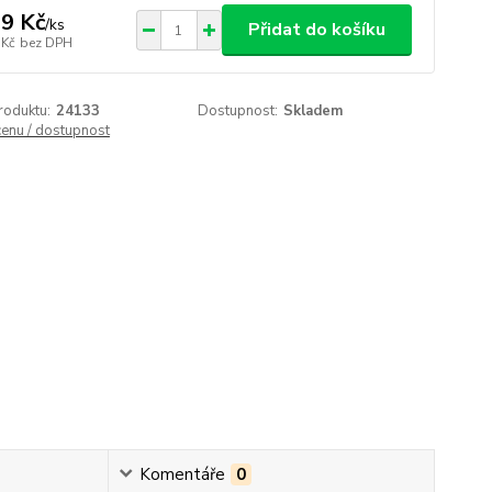
9 Kč
/
ks
Přidat do košíku
 Kč
bez DPH
roduktu:
24133
Dostupnost:
Skladem
cenu / dostupnost
Komentáře
0