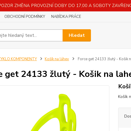
POZOR ZMĚNA PROVOZNÍ DOBY DO 17,00 A SOBOTY ZAVŘENO
OBCHODNÍ PODMÍNKY
NABÍDKA PRÁCE
Hledat
CYKLO KOMPONENTY
Košík na láhev
Force get 24133 žlutý - Košik 
e get 24133 žlutý - Košik na lah
Koší
Košík 
Dos