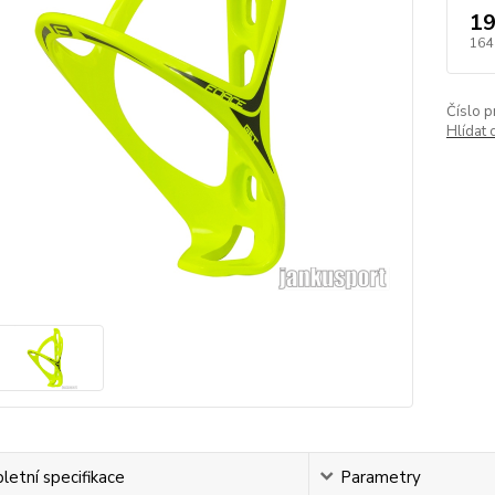
19
164
Číslo p
Hlídat 
etní specifikace
Parametry